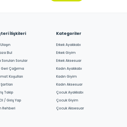
eri İlişkileri
Kategoriler
 Ulaşın
Erkek Ayakkabı
aza Bul
Erkek Giyim
a Sorulan Sorular
Erkek Aksesuar
 Geri Çağırma
Kadın Ayakkabı
imat Koşulları
Kadın Giyim
 Şartları
Kadın Aksesuar
riş Takip
Çocuk Ayakkabı
Ol / Giriş Yap
Çocuk Giyim
m Rehberi
Çocuk Aksesuar