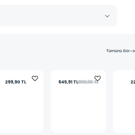
Tümünü Gör
299,90 TL
645,91 TL
899,90 TL
2