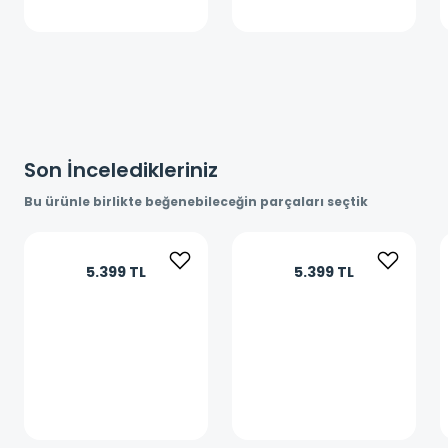
Son İnceledikleriniz
Bu ürünle birlikte beğenebileceğin parçaları seçtik
5.399 TL
5.399 TL