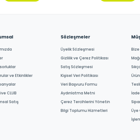
umsal
Sözleşmeler
Müşt
ımızda
Üyelik Sözleşmesi
Bize
er
Gizlilik ve Çerez Politikası
Mağ
orluklar
Satış Sözleşmesi
Sıkç
ular ve Etkinlikler
Kişisel Veri Politikası
Ürün
anyalar
Veri Başvuru Formu
Tesl
tive CLUB
Aydınlatma Metni
İade
msal Satış
Çerez Tercihlerini Yönetin
Sipa
Bilgi Toplumu Hizmetleri
Üye 
İşle