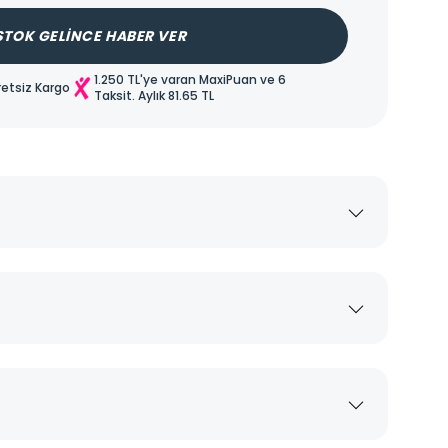
STOK GELİNCE HABER VER
1.250 TL'ye varan MaxiPuan ve 6
retsiz Kargo
Taksit. Aylık
81.65 TL