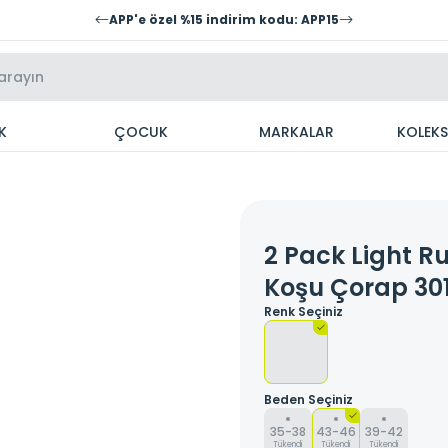
APP'e özel %15 indirim kodu: APP15
K
ÇOCUK
MARKALAR
KOLEK
2 Pack Light R
Koşu Çorap 30
Renk Seçiniz
Beden Seçiniz
35-38
43-46
39-42
Tükendi
Tükendi
Tükendi