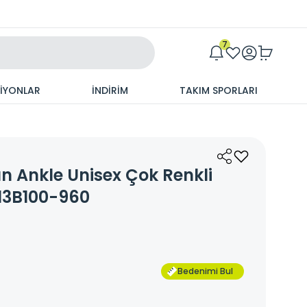
Maxim
7
SİYONLAR
İNDİRİM
TAKIM SPORLARI
un Ankle Unisex Çok Renkli
13B100-960
Bedenimi Bul