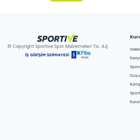
Kur
© Copyright Sportive Spor Malzemeleri Tic. A.Ş
Hakk
Kariy
Spons
Duyur
Kamp
Spor
Kuru