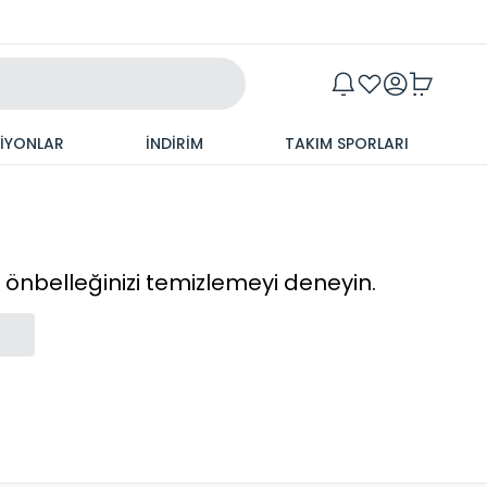
Maxim
SİYONLAR
İNDİRİM
TAKIM SPORLARI
cı önbelleğinizi temizlemeyi deneyin.