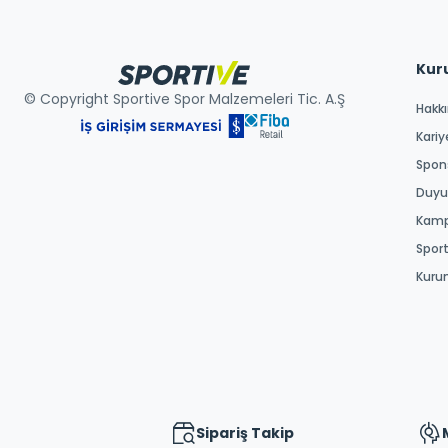
Kur
© Copyright Sportive Spor Malzemeleri Tic. A.Ş
Hakk
Kariy
Spons
Duyur
Kamp
Spor
Kuru
Sipariş Takip