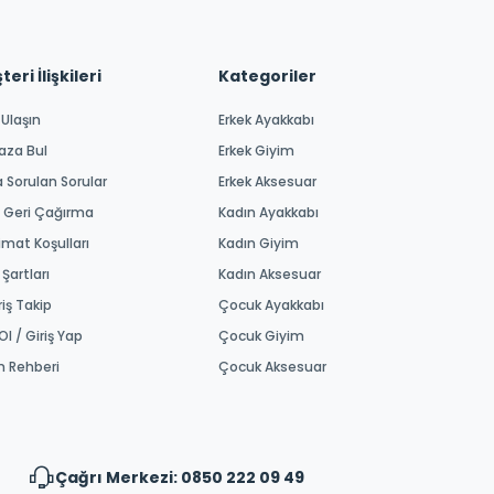
eri İlişkileri
Kategoriler
 Ulaşın
Erkek Ayakkabı
aza Bul
Erkek Giyim
a Sorulan Sorular
Erkek Aksesuar
 Geri Çağırma
Kadın Ayakkabı
imat Koşulları
Kadın Giyim
 Şartları
Kadın Aksesuar
riş Takip
Çocuk Ayakkabı
Ol / Giriş Yap
Çocuk Giyim
m Rehberi
Çocuk Aksesuar
Çağrı Merkezi: 0850 222 09 49