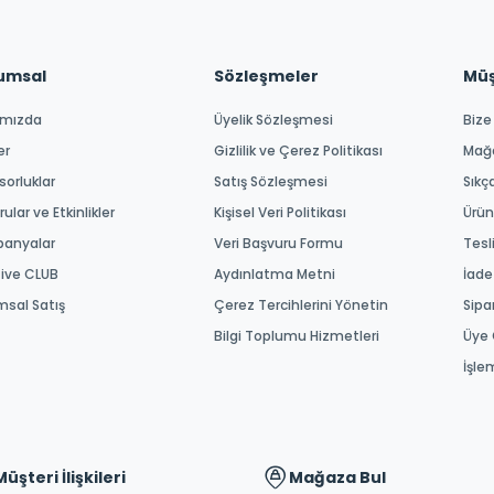
umsal
Sözleşmeler
Müşt
ımızda
Üyelik Sözleşmesi
Bize
er
Gizlilik ve Çerez Politikası
Mağ
orluklar
Satış Sözleşmesi
Sıkç
ular ve Etkinlikler
Kişisel Veri Politikası
Ürün
anyalar
Veri Başvuru Formu
Tesl
tive CLUB
Aydınlatma Metni
İade
msal Satış
Çerez Tercihlerini Yönetin
Sipa
Bilgi Toplumu Hizmetleri
Üye 
İşle
Müşteri İlişkileri
Mağaza Bul