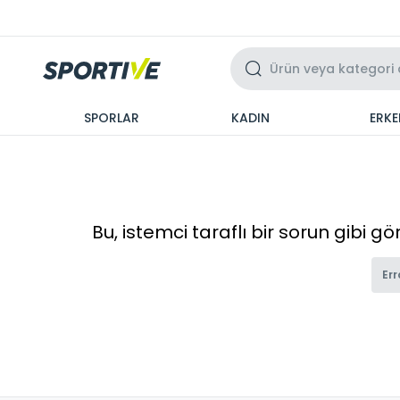
Üzeri 3 Taksit
SPORLAR
KADIN
ERKE
Bu, istemci taraflı bir sorun gibi g
Err