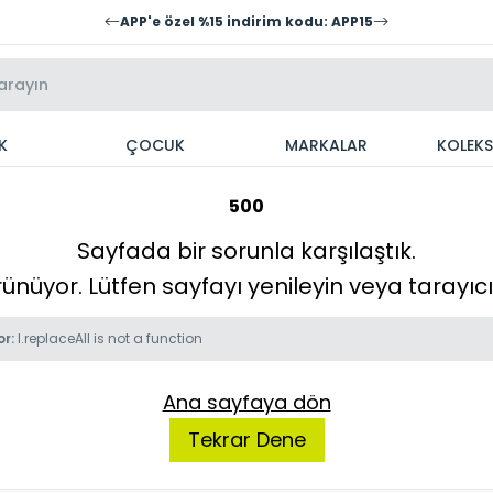
APP'e özel %15 indirim kodu: APP15
K
ÇOCUK
MARKALAR
KOLEK
500
Sayfada bir sorunla karşılaştık.
örünüyor. Lütfen sayfayı yenileyin veya tarayı
or:
l.replaceAll is not a function
Ana sayfaya dön
Tekrar Dene