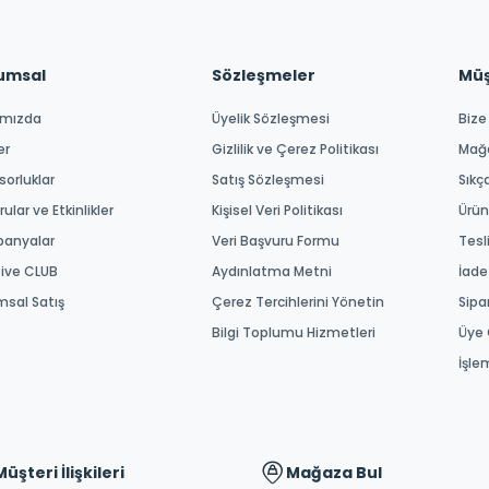
umsal
Sözleşmeler
Müşt
ımızda
Üyelik Sözleşmesi
Bize
er
Gizlilik ve Çerez Politikası
Mağ
orluklar
Satış Sözleşmesi
Sıkç
ular ve Etkinlikler
Kişisel Veri Politikası
Ürün
anyalar
Veri Başvuru Formu
Tesl
tive CLUB
Aydınlatma Metni
İade
msal Satış
Çerez Tercihlerini Yönetin
Sipa
Bilgi Toplumu Hizmetleri
Üye 
İşle
Müşteri İlişkileri
Mağaza Bul