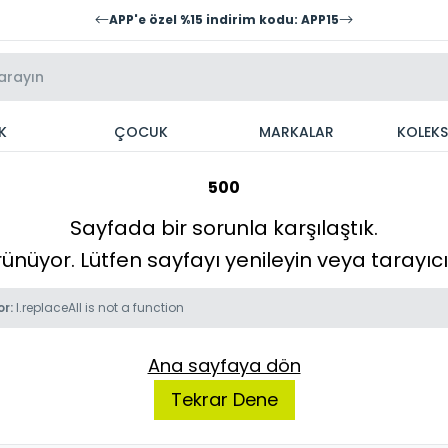
APP'e özel %15 indirim kodu: APP15
K
ÇOCUK
MARKALAR
KOLEK
500
Sayfada bir sorunla karşılaştık.
örünüyor. Lütfen sayfayı yenileyin veya tarayı
or:
l.replaceAll is not a function
Ana sayfaya dön
Tekrar Dene