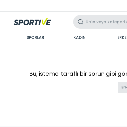
Üzeri 3 Taksit
SPORLAR
KADIN
ERKE
Bu, istemci taraflı bir sorun gibi g
Err