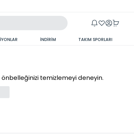
Maxim
SİYONLAR
İNDİRİM
TAKIM SPORLARI
cı önbelleğinizi temizlemeyi deneyin.