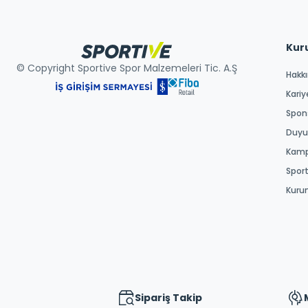
Kur
© Copyright Sportive Spor Malzemeleri Tic. A.Ş
Hakk
Kariy
Spons
Duyur
Kamp
Spor
Kuru
Sipariş Takip