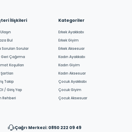
eri İlişkileri
Kategoriler
 Ulaşın
Erkek Ayakkabı
aza Bul
Erkek Giyim
a Sorulan Sorular
Erkek Aksesuar
 Geri Çağırma
Kadın Ayakkabı
imat Koşulları
Kadın Giyim
 Şartları
Kadın Aksesuar
riş Takip
Çocuk Ayakkabı
Ol / Giriş Yap
Çocuk Giyim
m Rehberi
Çocuk Aksesuar
Çağrı Merkezi: 0850 222 09 49