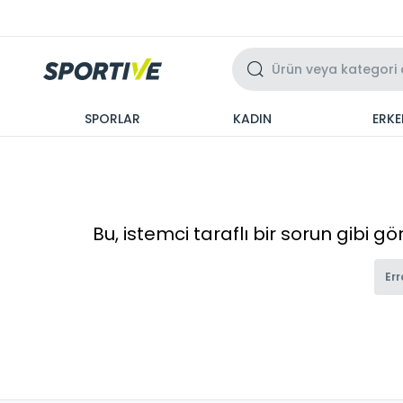
Üzeri 3 Taksit
SPORLAR
KADIN
ERKE
Bu, istemci taraflı bir sorun gibi g
Err