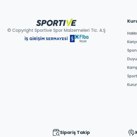
Kur
© Copyright Sportive Spor Malzemeleri Tic. A.Ş
Hakk
Kariy
Spons
Duyur
Kamp
Spor
Kuru
Sipariş Takip