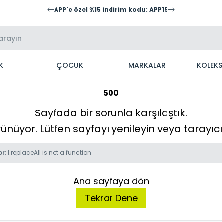
APP'e özel %15 indirim kodu: APP15
K
ÇOCUK
MARKALAR
KOLEK
500
Sayfada bir sorunla karşılaştık.
örünüyor. Lütfen sayfayı yenileyin veya tarayı
or:
l.replaceAll is not a function
Ana sayfaya dön
Tekrar Dene