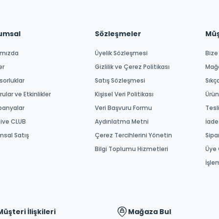
umsal
Sözleşmeler
Müşt
ımızda
Üyelik Sözleşmesi
Bize
er
Gizlilik ve Çerez Politikası
Mağ
orluklar
Satış Sözleşmesi
Sıkç
ular ve Etkinlikler
Kişisel Veri Politikası
Ürün
anyalar
Veri Başvuru Formu
Tesl
tive CLUB
Aydınlatma Metni
İade
msal Satış
Çerez Tercihlerini Yönetin
Sipa
Bilgi Toplumu Hizmetleri
Üye 
İşle
Müşteri İlişkileri
Mağaza Bul