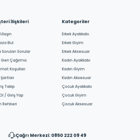
eri İlişkileri
Kategoriler
 Ulaşın
Erkek Ayakkabı
aza Bul
Erkek Giyim
a Sorulan Sorular
Erkek Aksesuar
 Geri Çağırma
Kadın Ayakkabı
imat Koşulları
Kadın Giyim
 Şartları
Kadın Aksesuar
riş Takip
Çocuk Ayakkabı
Ol / Giriş Yap
Çocuk Giyim
m Rehberi
Çocuk Aksesuar
Çağrı Merkezi: 0850 222 09 49