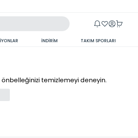
Maxim
SİYONLAR
İNDİRİM
TAKIM SPORLARI
cı önbelleğinizi temizlemeyi deneyin.