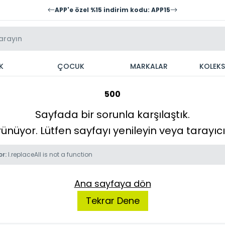
APP'e özel %15 indirim kodu: APP15
K
ÇOCUK
MARKALAR
KOLEK
500
Sayfada bir sorunla karşılaştık.
örünüyor. Lütfen sayfayı yenileyin veya tarayı
or:
l.replaceAll is not a function
Ana sayfaya dön
Tekrar Dene