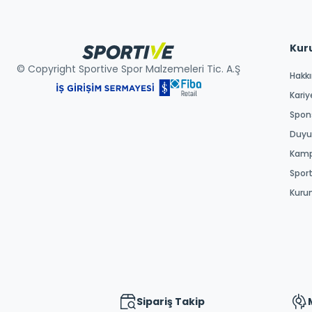
Kur
© Copyright Sportive Spor Malzemeleri Tic. A.Ş
Hakk
Kariy
Spons
Duyur
Kamp
Spor
Kuru
Sipariş Takip