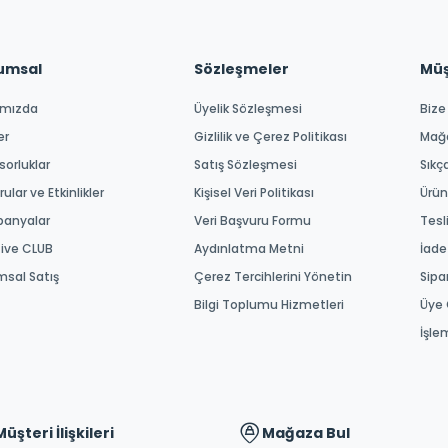
umsal
Sözleşmeler
Müşt
ımızda
Üyelik Sözleşmesi
Bize
er
Gizlilik ve Çerez Politikası
Mağ
orluklar
Satış Sözleşmesi
Sıkç
ular ve Etkinlikler
Kişisel Veri Politikası
Ürün
anyalar
Veri Başvuru Formu
Tesl
tive CLUB
Aydınlatma Metni
İade
msal Satış
Çerez Tercihlerini Yönetin
Sipa
Bilgi Toplumu Hizmetleri
Üye 
İşle
Müşteri İlişkileri
Mağaza Bul