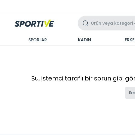
Üzeri 3 Taksit
SPORLAR
KADIN
ERKE
Bu, istemci taraflı bir sorun gibi g
Err