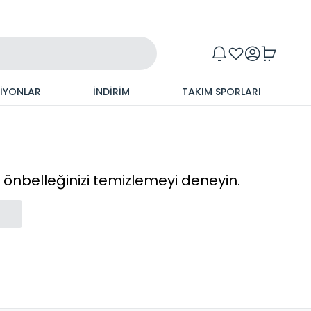
Maxim
SİYONLAR
İNDİRİM
TAKIM SPORLARI
cı önbelleğinizi temizlemeyi deneyin.