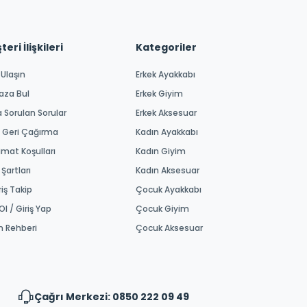
eri İlişkileri
Kategoriler
 Ulaşın
Erkek Ayakkabı
aza Bul
Erkek Giyim
a Sorulan Sorular
Erkek Aksesuar
 Geri Çağırma
Kadın Ayakkabı
imat Koşulları
Kadın Giyim
 Şartları
Kadın Aksesuar
riş Takip
Çocuk Ayakkabı
Ol / Giriş Yap
Çocuk Giyim
m Rehberi
Çocuk Aksesuar
Çağrı Merkezi: 0850 222 09 49