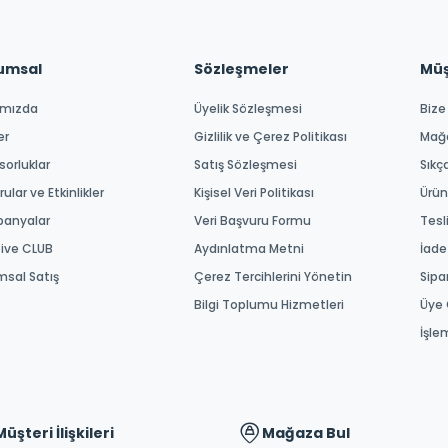
umsal
Sözleşmeler
Müşt
ımızda
Üyelik Sözleşmesi
Bize
er
Gizlilik ve Çerez Politikası
Mağ
orluklar
Satış Sözleşmesi
Sıkç
ular ve Etkinlikler
Kişisel Veri Politikası
Ürün
anyalar
Veri Başvuru Formu
Tesl
tive CLUB
Aydınlatma Metni
İade
msal Satış
Çerez Tercihlerini Yönetin
Sipa
Bilgi Toplumu Hizmetleri
Üye 
İşle
Müşteri İlişkileri
Mağaza Bul