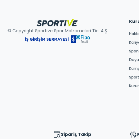
Kur
© Copyright Sportive Spor Malzemeleri Tic. A.Ş
Hakk
Kariy
Spons
Duyur
Kamp
Spor
Kuru
Sipariş Takip