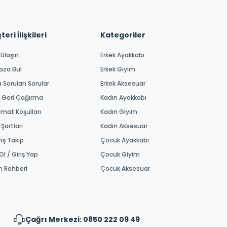
eri İlişkileri
Kategoriler
 Ulaşın
Erkek Ayakkabı
aza Bul
Erkek Giyim
a Sorulan Sorular
Erkek Aksesuar
 Geri Çağırma
Kadın Ayakkabı
imat Koşulları
Kadın Giyim
 Şartları
Kadın Aksesuar
riş Takip
Çocuk Ayakkabı
Ol / Giriş Yap
Çocuk Giyim
m Rehberi
Çocuk Aksesuar
Çağrı Merkezi: 0850 222 09 49