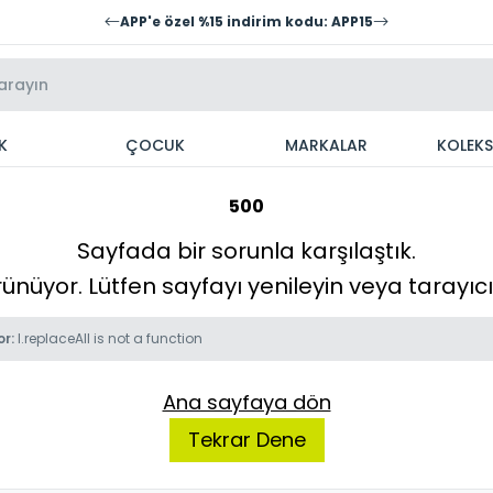
APP'e özel %15 indirim kodu: APP15
K
ÇOCUK
MARKALAR
KOLEK
500
Sayfada bir sorunla karşılaştık.
örünüyor. Lütfen sayfayı yenileyin veya tarayı
or:
l.replaceAll is not a function
Ana sayfaya dön
Tekrar Dene