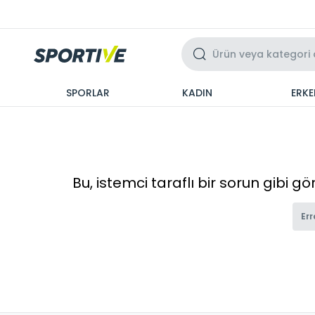
Üzeri 3 Taksit
SPORLAR
KADIN
ERKE
Bu, istemci taraflı bir sorun gibi g
Err