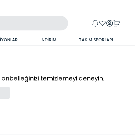
Maxim
SİYONLAR
İNDİRİM
TAKIM SPORLARI
cı önbelleğinizi temizlemeyi deneyin.