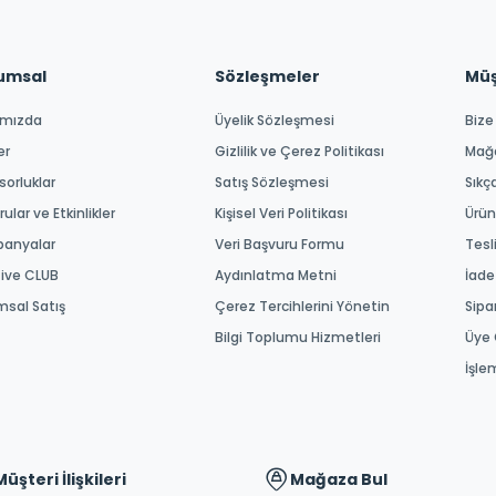
umsal
Sözleşmeler
Müşt
ımızda
Üyelik Sözleşmesi
Bize
er
Gizlilik ve Çerez Politikası
Mağ
orluklar
Satış Sözleşmesi
Sıkç
ular ve Etkinlikler
Kişisel Veri Politikası
Ürün
anyalar
Veri Başvuru Formu
Tesl
tive CLUB
Aydınlatma Metni
İade
msal Satış
Çerez Tercihlerini Yönetin
Sipa
Bilgi Toplumu Hizmetleri
Üye 
İşle
Müşteri İlişkileri
Mağaza Bul