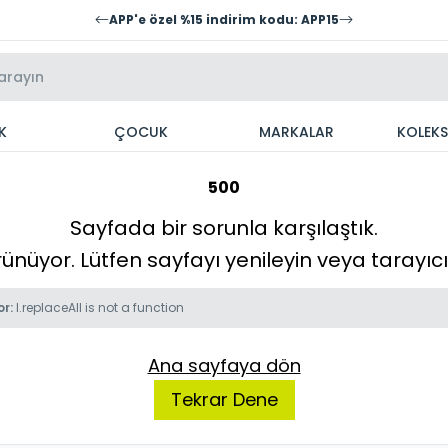
APP'e özel %15 indirim kodu: APP15
K
ÇOCUK
MARKALAR
KOLEK
500
Sayfada bir sorunla karşılaştık.
örünüyor. Lütfen sayfayı yenileyin veya tarayı
or:
l.replaceAll is not a function
Ana sayfaya dön
Tekrar Dene