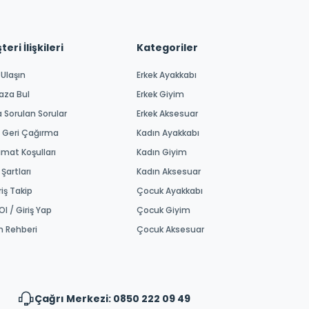
eri İlişkileri
Kategoriler
 Ulaşın
Erkek Ayakkabı
aza Bul
Erkek Giyim
a Sorulan Sorular
Erkek Aksesuar
 Geri Çağırma
Kadın Ayakkabı
imat Koşulları
Kadın Giyim
 Şartları
Kadın Aksesuar
riş Takip
Çocuk Ayakkabı
Ol / Giriş Yap
Çocuk Giyim
m Rehberi
Çocuk Aksesuar
Çağrı Merkezi: 0850 222 09 49