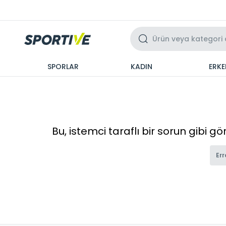
Üzeri 3 Taksit
SPORLAR
KADIN
ERKE
Bu, istemci taraflı bir sorun gibi g
Err