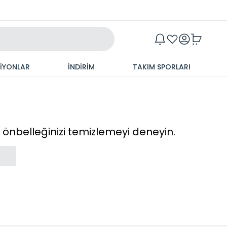
Maxim
SİYONLAR
İNDİRİM
TAKIM SPORLARI
cı önbelleğinizi temizlemeyi deneyin.