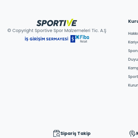
Kur
© Copyright Sportive Spor Malzemeleri Tic. A.Ş
Hakk
Kariy
Spons
Duyur
Kamp
Spor
Kuru
Sipariş Takip