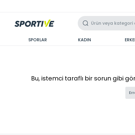
Üzeri 3 Taksit
SPORLAR
KADIN
ERKE
Bu, istemci taraflı bir sorun gibi g
Err