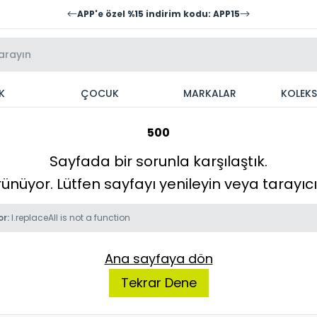
APP'e özel %15 indirim kodu: APP15
K
ÇOCUK
MARKALAR
KOLEK
500
Sayfada bir sorunla karşılaştık.
örünüyor. Lütfen sayfayı yenileyin veya tarayı
or:
l.replaceAll is not a function
Ana sayfaya dön
Tekrar Dene