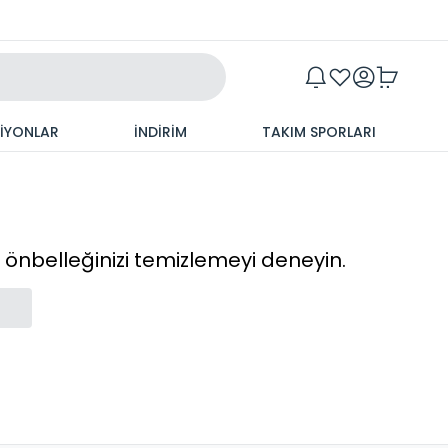
Maxim
SİYONLAR
İNDİRİM
TAKIM SPORLARI
cı önbelleğinizi temizlemeyi deneyin.