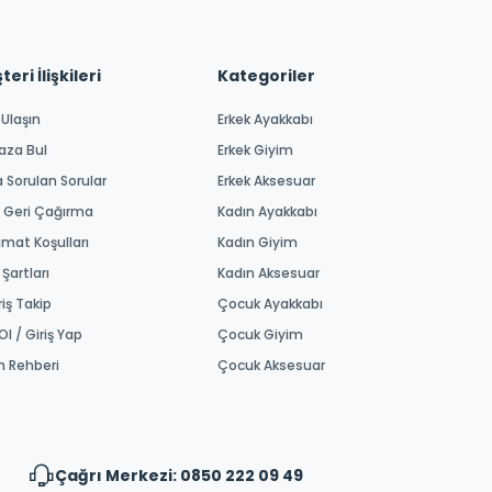
eri İlişkileri
Kategoriler
 Ulaşın
Erkek Ayakkabı
aza Bul
Erkek Giyim
a Sorulan Sorular
Erkek Aksesuar
 Geri Çağırma
Kadın Ayakkabı
imat Koşulları
Kadın Giyim
 Şartları
Kadın Aksesuar
riş Takip
Çocuk Ayakkabı
Ol / Giriş Yap
Çocuk Giyim
m Rehberi
Çocuk Aksesuar
Çağrı Merkezi: 0850 222 09 49