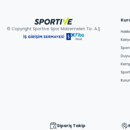
Kur
© Copyright Sportive Spor Malzemeleri Tic. A.Ş
Hakk
Kariy
Spons
Duyur
Kamp
Spor
Kuru
Sipariş Takip