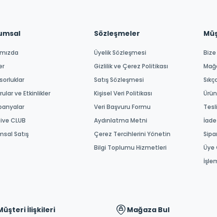
umsal
Sözleşmeler
Müşt
ımızda
Üyelik Sözleşmesi
Bize
er
Gizlilik ve Çerez Politikası
Mağ
orluklar
Satış Sözleşmesi
Sıkç
ular ve Etkinlikler
Kişisel Veri Politikası
Ürün
anyalar
Veri Başvuru Formu
Tesl
tive CLUB
Aydınlatma Metni
İade
msal Satış
Çerez Tercihlerini Yönetin
Sipa
Bilgi Toplumu Hizmetleri
Üye 
İşle
Müşteri İlişkileri
Mağaza Bul