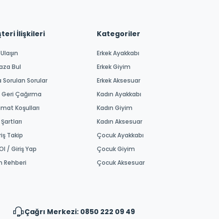
eri İlişkileri
Kategoriler
 Ulaşın
Erkek Ayakkabı
aza Bul
Erkek Giyim
a Sorulan Sorular
Erkek Aksesuar
 Geri Çağırma
Kadın Ayakkabı
imat Koşulları
Kadın Giyim
 Şartları
Kadın Aksesuar
riş Takip
Çocuk Ayakkabı
Ol / Giriş Yap
Çocuk Giyim
m Rehberi
Çocuk Aksesuar
Çağrı Merkezi: 0850 222 09 49