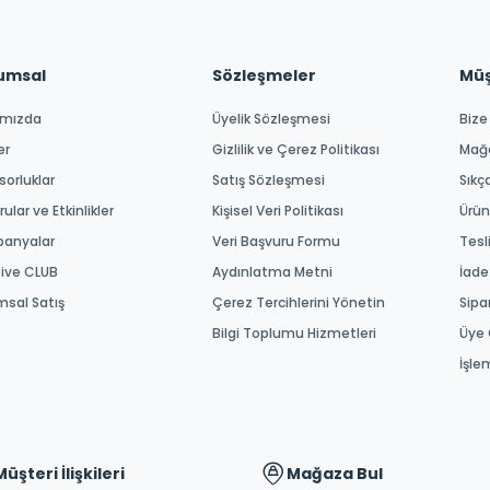
umsal
Sözleşmeler
Müşt
ımızda
Üyelik Sözleşmesi
Bize
er
Gizlilik ve Çerez Politikası
Mağ
orluklar
Satış Sözleşmesi
Sıkç
ular ve Etkinlikler
Kişisel Veri Politikası
Ürün
anyalar
Veri Başvuru Formu
Tesl
tive CLUB
Aydınlatma Metni
İade
msal Satış
Çerez Tercihlerini Yönetin
Sipa
Bilgi Toplumu Hizmetleri
Üye 
İşle
Müşteri İlişkileri
Mağaza Bul