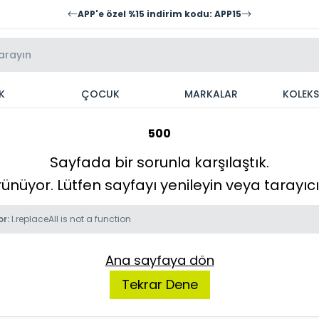
APP'e özel %15 indirim kodu: APP15
K
ÇOCUK
MARKALAR
KOLEK
500
Sayfada bir sorunla karşılaştık.
örünüyor. Lütfen sayfayı yenileyin veya tarayı
or:
l.replaceAll is not a function
Ana sayfaya dön
Tekrar Dene