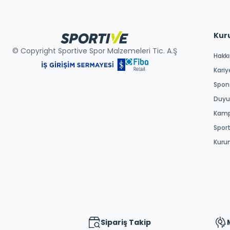
Kur
© Copyright Sportive Spor Malzemeleri Tic. A.Ş
Hakk
Kariy
Spons
Duyur
Kamp
Spor
Kuru
Sipariş Takip