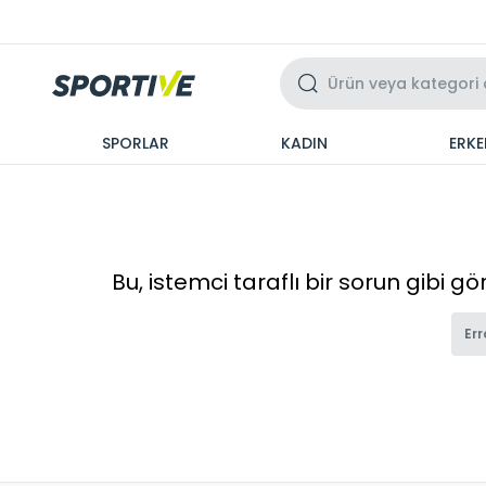
Üzeri 3 Taksit
SPORLAR
KADIN
ERKE
Bu, istemci taraflı bir sorun gibi g
Err