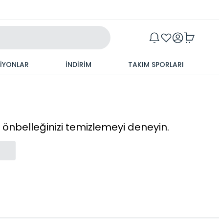
Maxim
SİYONLAR
İNDİRİM
TAKIM SPORLARI
cı önbelleğinizi temizlemeyi deneyin.