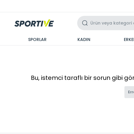
Üzeri 3 Taksit
SPORLAR
KADIN
ERKE
Bu, istemci taraflı bir sorun gibi g
Err