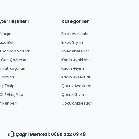
eri İlişkileri
Kategoriler
 Ulaşın
Erkek Ayakkabı
aza Bul
Erkek Giyim
a Sorulan Sorular
Erkek Aksesuar
 Geri Çağırma
Kadın Ayakkabı
imat Koşulları
Kadın Giyim
 Şartları
Kadın Aksesuar
riş Takip
Çocuk Ayakkabı
Ol / Giriş Yap
Çocuk Giyim
m Rehberi
Çocuk Aksesuar
Çağrı Merkezi: 0850 222 09 49