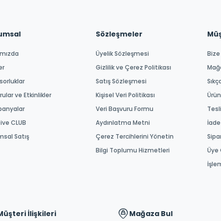
umsal
Sözleşmeler
Müşt
ımızda
Üyelik Sözleşmesi
Bize
er
Gizlilik ve Çerez Politikası
Mağ
orluklar
Satış Sözleşmesi
Sıkç
ular ve Etkinlikler
Kişisel Veri Politikası
Ürün
anyalar
Veri Başvuru Formu
Tesl
tive CLUB
Aydınlatma Metni
İade
msal Satış
Çerez Tercihlerini Yönetin
Sipa
Bilgi Toplumu Hizmetleri
Üye 
İşle
Müşteri İlişkileri
Mağaza Bul