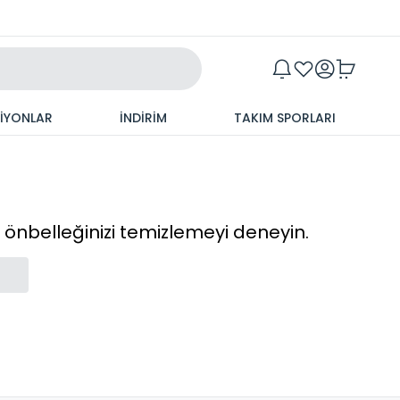
Maxim
SİYONLAR
İNDİRİM
TAKIM SPORLARI
cı önbelleğinizi temizlemeyi deneyin.