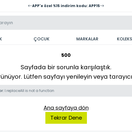
APP'e özel %15 indirim kodu: APP15
K
ÇOCUK
MARKALAR
KOLEK
500
Sayfada bir sorunla karşılaştık.
örünüyor. Lütfen sayfayı yenileyin veya tarayı
or:
l.replaceAll is not a function
Ana sayfaya dön
Tekrar Dene