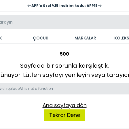
APP'e özel %15 indirim kodu: APP15
K
ÇOCUK
MARKALAR
KOLEK
500
Sayfada bir sorunla karşılaştık.
örünüyor. Lütfen sayfayı yenileyin veya tarayı
or:
l.replaceAll is not a function
Ana sayfaya dön
Tekrar Dene