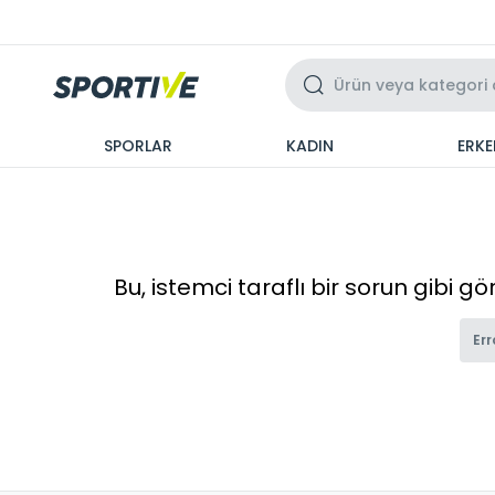
Üzeri 3 Taksit
SPORLAR
KADIN
ERKE
Bu, istemci taraflı bir sorun gibi g
Err