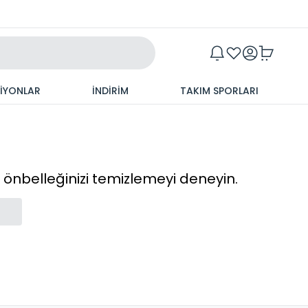
Maxim
SİYONLAR
İNDİRİM
TAKIM SPORLARI
cı önbelleğinizi temizlemeyi deneyin.