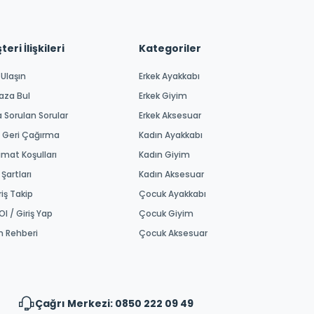
eri İlişkileri
Kategoriler
 Ulaşın
Erkek Ayakkabı
aza Bul
Erkek Giyim
a Sorulan Sorular
Erkek Aksesuar
 Geri Çağırma
Kadın Ayakkabı
imat Koşulları
Kadın Giyim
 Şartları
Kadın Aksesuar
riş Takip
Çocuk Ayakkabı
Ol / Giriş Yap
Çocuk Giyim
m Rehberi
Çocuk Aksesuar
Çağrı Merkezi: 0850 222 09 49