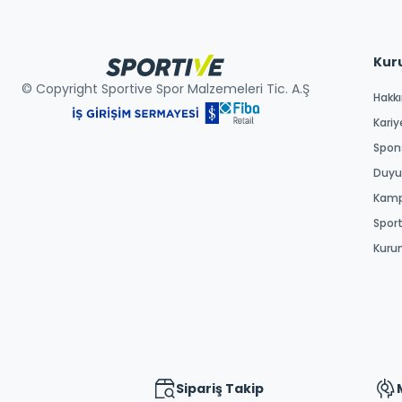
Kur
© Copyright Sportive Spor Malzemeleri Tic. A.Ş
Hakk
Kariy
Spons
Duyur
Kamp
Spor
Kuru
Sipariş Takip