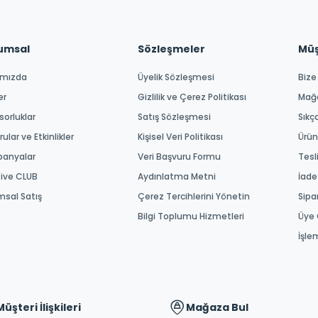
umsal
Sözleşmeler
Müşt
ımızda
Üyelik Sözleşmesi
Bize
er
Gizlilik ve Çerez Politikası
Mağ
orluklar
Satış Sözleşmesi
Sıkç
ular ve Etkinlikler
Kişisel Veri Politikası
Ürün
anyalar
Veri Başvuru Formu
Tesl
tive CLUB
Aydınlatma Metni
İade
msal Satış
Çerez Tercihlerini Yönetin
Sipa
Bilgi Toplumu Hizmetleri
Üye 
İşle
Müşteri İlişkileri
Mağaza Bul