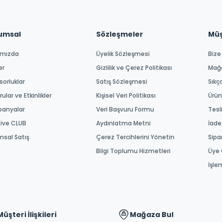
umsal
Sözleşmeler
Müşt
ımızda
Üyelik Sözleşmesi
Bize
er
Gizlilik ve Çerez Politikası
Mağ
orluklar
Satış Sözleşmesi
Sıkç
ular ve Etkinlikler
Kişisel Veri Politikası
Ürün
anyalar
Veri Başvuru Formu
Tesl
tive CLUB
Aydınlatma Metni
İade
msal Satış
Çerez Tercihlerini Yönetin
Sipa
Bilgi Toplumu Hizmetleri
Üye 
İşle
Müşteri İlişkileri
Mağaza Bul