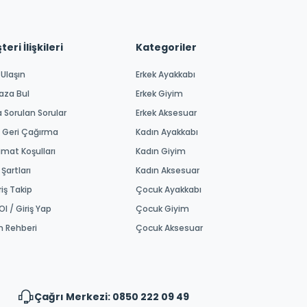
eri İlişkileri
Kategoriler
 Ulaşın
Erkek Ayakkabı
aza Bul
Erkek Giyim
a Sorulan Sorular
Erkek Aksesuar
 Geri Çağırma
Kadın Ayakkabı
imat Koşulları
Kadın Giyim
 Şartları
Kadın Aksesuar
riş Takip
Çocuk Ayakkabı
Ol / Giriş Yap
Çocuk Giyim
m Rehberi
Çocuk Aksesuar
Çağrı Merkezi: 0850 222 09 49