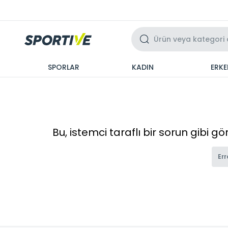
Üzeri 3 Taksit
SPORLAR
KADIN
ERKE
Bu, istemci taraflı bir sorun gibi g
Err