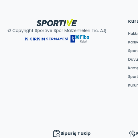
Kur
© Copyright Sportive Spor Malzemeleri Tic. A.Ş
Hakk
Kariy
Spons
Duyur
Kamp
Spor
Kuru
Sipariş Takip