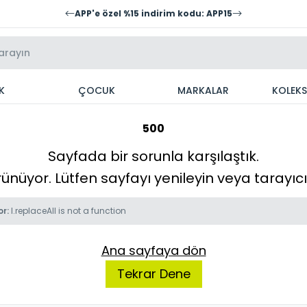
APP'e özel %15 indirim kodu: APP15
K
ÇOCUK
MARKALAR
KOLEK
500
Sayfada bir sorunla karşılaştık.
örünüyor. Lütfen sayfayı yenileyin veya tarayı
or:
l.replaceAll is not a function
Ana sayfaya dön
Tekrar Dene