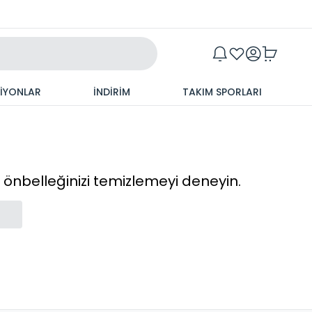
Maxim
SİYONLAR
İNDİRİM
TAKIM SPORLARI
cı önbelleğinizi temizlemeyi deneyin.