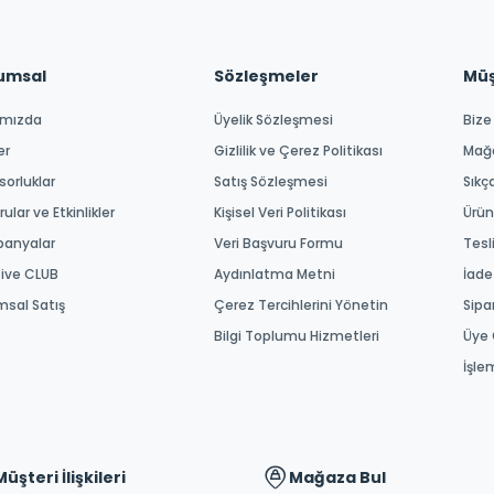
umsal
Sözleşmeler
Müşt
ımızda
Üyelik Sözleşmesi
Bize
er
Gizlilik ve Çerez Politikası
Mağ
orluklar
Satış Sözleşmesi
Sıkç
ular ve Etkinlikler
Kişisel Veri Politikası
Ürün
anyalar
Veri Başvuru Formu
Tesl
tive CLUB
Aydınlatma Metni
İade
msal Satış
Çerez Tercihlerini Yönetin
Sipa
Bilgi Toplumu Hizmetleri
Üye 
İşle
Müşteri İlişkileri
Mağaza Bul