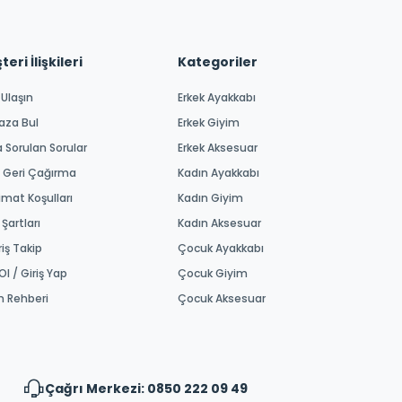
eri İlişkileri
Kategoriler
 Ulaşın
Erkek Ayakkabı
aza Bul
Erkek Giyim
a Sorulan Sorular
Erkek Aksesuar
 Geri Çağırma
Kadın Ayakkabı
imat Koşulları
Kadın Giyim
 Şartları
Kadın Aksesuar
riş Takip
Çocuk Ayakkabı
Ol / Giriş Yap
Çocuk Giyim
m Rehberi
Çocuk Aksesuar
Çağrı Merkezi: 0850 222 09 49