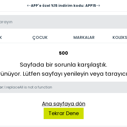
APP'e özel %15 indirim kodu: APP15
K
ÇOCUK
MARKALAR
KOLEK
500
Sayfada bir sorunla karşılaştık.
örünüyor. Lütfen sayfayı yenileyin veya tarayı
or:
l.replaceAll is not a function
Ana sayfaya dön
Tekrar Dene