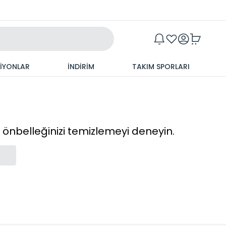
Maxim
SİYONLAR
İNDİRİM
TAKIM SPORLARI
cı önbelleğinizi temizlemeyi deneyin.