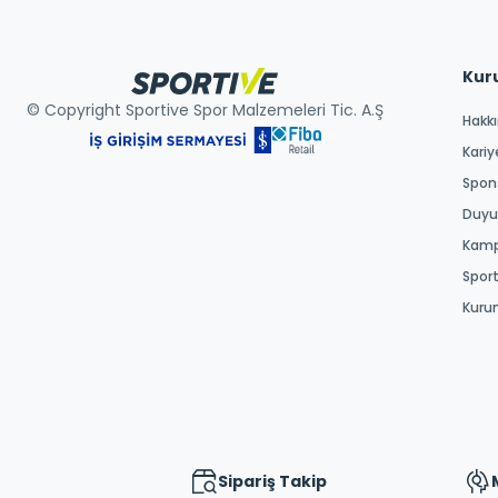
Kur
© Copyright Sportive Spor Malzemeleri Tic. A.Ş
Hakk
Kariy
Spons
Duyur
Kamp
Spor
Kuru
Sipariş Takip