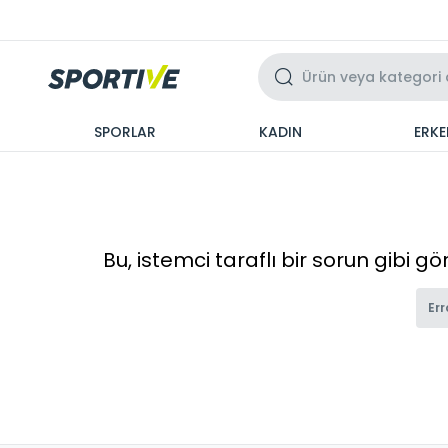
Üzeri 3 Taksit
SPORLAR
KADIN
ERKE
Bu, istemci taraflı bir sorun gibi g
Err