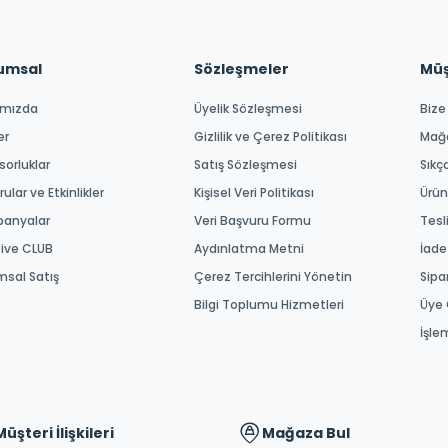
umsal
Sözleşmeler
Müşt
ımızda
Üyelik Sözleşmesi
Bize
er
Gizlilik ve Çerez Politikası
Mağ
orluklar
Satış Sözleşmesi
Sıkç
ular ve Etkinlikler
Kişisel Veri Politikası
Ürün
anyalar
Veri Başvuru Formu
Tesl
tive CLUB
Aydınlatma Metni
İade
msal Satış
Çerez Tercihlerini Yönetin
Sipa
Bilgi Toplumu Hizmetleri
Üye 
İşle
Müşteri İlişkileri
Mağaza Bul