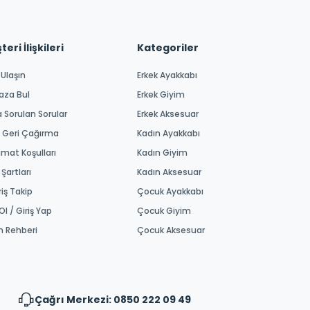
eri İlişkileri
Kategoriler
 Ulaşın
Erkek Ayakkabı
aza Bul
Erkek Giyim
a Sorulan Sorular
Erkek Aksesuar
 Geri Çağırma
Kadın Ayakkabı
imat Koşulları
Kadın Giyim
 Şartları
Kadın Aksesuar
riş Takip
Çocuk Ayakkabı
Ol / Giriş Yap
Çocuk Giyim
m Rehberi
Çocuk Aksesuar
Çağrı Merkezi: 0850 222 09 49