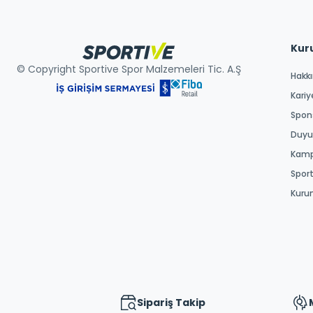
Kur
© Copyright Sportive Spor Malzemeleri Tic. A.Ş
Hakk
Kariy
Spons
Duyur
Kamp
Spor
Kuru
Sipariş Takip