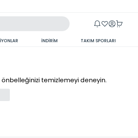
Maxim
SİYONLAR
İNDİRİM
TAKIM SPORLARI
cı önbelleğinizi temizlemeyi deneyin.