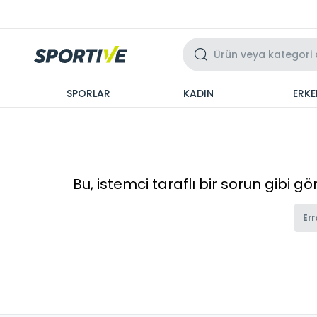
Üzeri 3 Taksit
SPORLAR
KADIN
ERKE
Bu, istemci taraflı bir sorun gibi g
Err