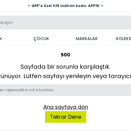
APP'e özel %15 indirim kodu: APP15
K
ÇOCUK
MARKALAR
KOLEK
500
Sayfada bir sorunla karşılaştık.
örünüyor. Lütfen sayfayı yenileyin veya tarayı
or:
l.replaceAll is not a function
Ana sayfaya dön
Tekrar Dene