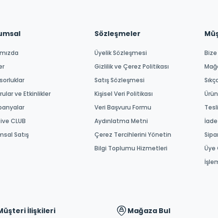
umsal
Sözleşmeler
Müşt
ımızda
Üyelik Sözleşmesi
Bize
er
Gizlilik ve Çerez Politikası
Mağ
orluklar
Satış Sözleşmesi
Sıkç
ular ve Etkinlikler
Kişisel Veri Politikası
Ürün
anyalar
Veri Başvuru Formu
Tesl
tive CLUB
Aydınlatma Metni
İade
msal Satış
Çerez Tercihlerini Yönetin
Sipa
Bilgi Toplumu Hizmetleri
Üye 
İşle
Müşteri İlişkileri
Mağaza Bul