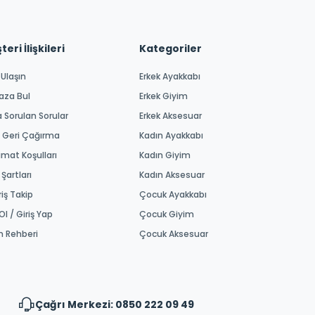
eri İlişkileri
Kategoriler
 Ulaşın
Erkek Ayakkabı
aza Bul
Erkek Giyim
a Sorulan Sorular
Erkek Aksesuar
 Geri Çağırma
Kadın Ayakkabı
imat Koşulları
Kadın Giyim
 Şartları
Kadın Aksesuar
riş Takip
Çocuk Ayakkabı
Ol / Giriş Yap
Çocuk Giyim
m Rehberi
Çocuk Aksesuar
Çağrı Merkezi: 0850 222 09 49