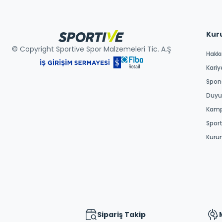
Kur
© Copyright Sportive Spor Malzemeleri Tic. A.Ş
Hakk
Kariy
Spons
Duyur
Kamp
Spor
Kuru
Sipariş Takip