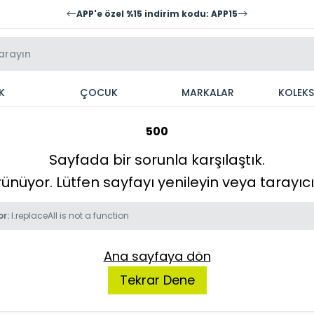
APP'e özel %15 indirim kodu: APP15
K
ÇOCUK
MARKALAR
KOLEK
500
Sayfada bir sorunla karşılaştık.
örünüyor. Lütfen sayfayı yenileyin veya tarayı
or:
l.replaceAll is not a function
Ana sayfaya dön
Tekrar Dene