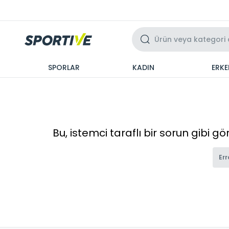
Üzeri 3 Taksit
SPORLAR
KADIN
ERKE
Bu, istemci taraflı bir sorun gibi g
Err