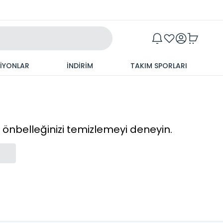
Maxim
SİYONLAR
İNDİRİM
TAKIM SPORLARI
cı önbelleğinizi temizlemeyi deneyin.