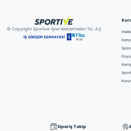
Kur
© Copyright Sportive Spor Malzemeleri Tic. A.Ş
Hakk
Kariy
Spons
Duyur
Kamp
Spor
Kuru
Sipariş Takip