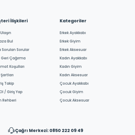
eri İlişkileri
Kategoriler
 Ulaşın
Erkek Ayakkabı
aza Bul
Erkek Giyim
a Sorulan Sorular
Erkek Aksesuar
 Geri Çağırma
Kadın Ayakkabı
imat Koşulları
Kadın Giyim
 Şartları
Kadın Aksesuar
riş Takip
Çocuk Ayakkabı
Ol / Giriş Yap
Çocuk Giyim
m Rehberi
Çocuk Aksesuar
Çağrı Merkezi: 0850 222 09 49