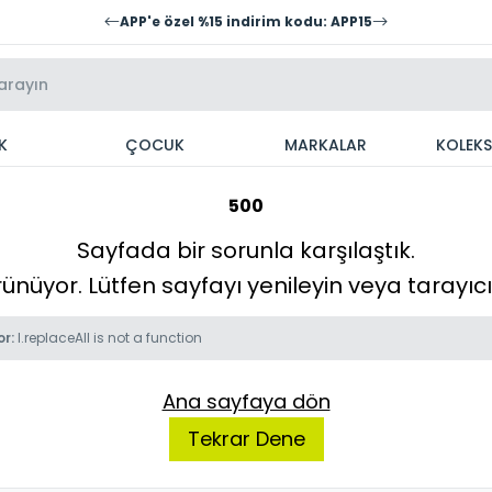
APP'e özel %15 indirim kodu: APP15
K
ÇOCUK
MARKALAR
KOLEK
500
Sayfada bir sorunla karşılaştık.
örünüyor. Lütfen sayfayı yenileyin veya tarayı
or:
l.replaceAll is not a function
Ana sayfaya dön
Tekrar Dene