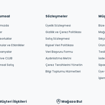
umsal
Sözleşmeler
Müşt
ımızda
Üyelik Sözleşmesi
Bize
er
Gizlilik ve Çerez Politikası
Mağ
orluklar
Satış Sözleşmesi
Sıkç
ular ve Etkinlikler
Kişisel Veri Politikası
Ürün
anyalar
Veri Başvuru Formu
Tesl
tive CLUB
Aydınlatma Metni
İade
msal Satış
Çerez Tercihlerini Yönetin
Sipa
Bilgi Toplumu Hizmetleri
Üye 
İşle
Müşteri İlişkileri
Mağaza Bul