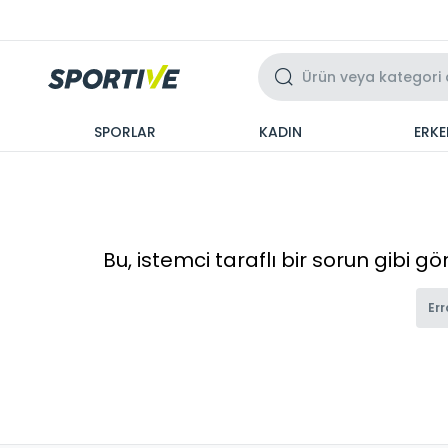
Üzeri 3 Taksit
SPORLAR
KADIN
ERKE
Bu, istemci taraflı bir sorun gibi g
Err