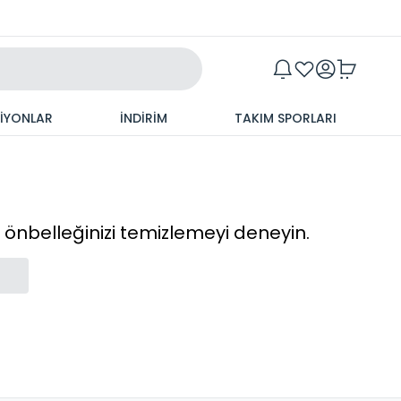
Maxim
SİYONLAR
İNDİRİM
TAKIM SPORLARI
cı önbelleğinizi temizlemeyi deneyin.