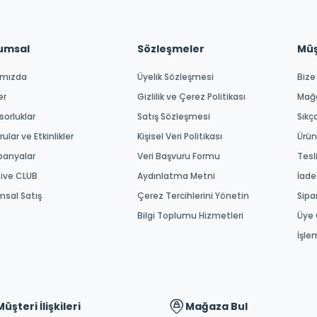
umsal
Sözleşmeler
Müşt
ımızda
Üyelik Sözleşmesi
Bize
er
Gizlilik ve Çerez Politikası
Mağ
orluklar
Satış Sözleşmesi
Sıkç
ular ve Etkinlikler
Kişisel Veri Politikası
Ürün
anyalar
Veri Başvuru Formu
Tesl
tive CLUB
Aydınlatma Metni
İade
msal Satış
Çerez Tercihlerini Yönetin
Sipa
Bilgi Toplumu Hizmetleri
Üye 
İşle
Müşteri İlişkileri
Mağaza Bul