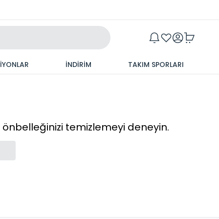
Maxim
SİYONLAR
İNDİRİM
TAKIM SPORLARI
cı önbelleğinizi temizlemeyi deneyin.