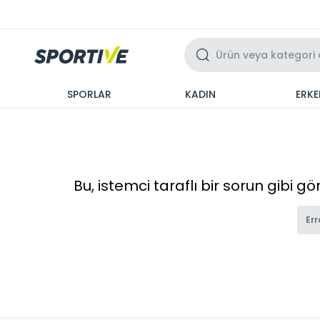
Üzeri 3 Taksit
SPORLAR
KADIN
ERKE
Bu, istemci taraflı bir sorun gibi g
Err