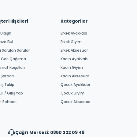
eri İlişkileri
Kategoriler
 Ulaşın
Erkek Ayakkabı
aza Bul
Erkek Giyim
a Sorulan Sorular
Erkek Aksesuar
 Geri Çağırma
Kadın Ayakkabı
imat Koşulları
Kadın Giyim
 Şartları
Kadın Aksesuar
riş Takip
Çocuk Ayakkabı
Ol / Giriş Yap
Çocuk Giyim
m Rehberi
Çocuk Aksesuar
Çağrı Merkezi: 0850 222 09 49