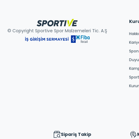
Kur
© Copyright Sportive Spor Malzemeleri Tic. A.Ş
Hakk
Kariy
Spons
Duyur
Kamp
Spor
Kuru
Sipariş Takip