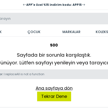
APP'e özel %15 indirim kodu: APP15
K
ÇOCUK
MARKALAR
KOLEK
500
Sayfada bir sorunla karşılaştık.
örünüyor. Lütfen sayfayı yenileyin veya tarayı
or:
l.replaceAll is not a function
Ana sayfaya dön
Tekrar Dene