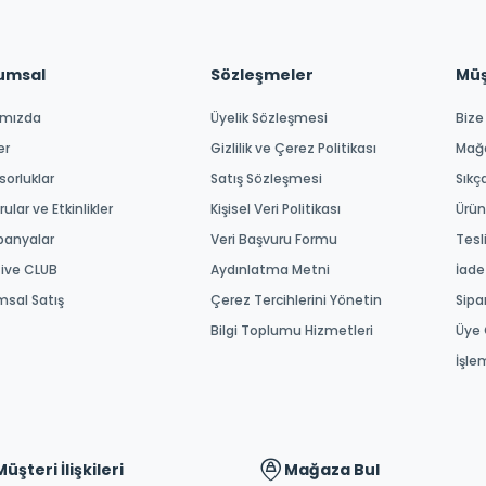
umsal
Sözleşmeler
Müşt
ımızda
Üyelik Sözleşmesi
Bize
er
Gizlilik ve Çerez Politikası
Mağ
orluklar
Satış Sözleşmesi
Sıkç
ular ve Etkinlikler
Kişisel Veri Politikası
Ürün
anyalar
Veri Başvuru Formu
Tesl
tive CLUB
Aydınlatma Metni
İade
msal Satış
Çerez Tercihlerini Yönetin
Sipa
Bilgi Toplumu Hizmetleri
Üye 
İşle
Müşteri İlişkileri
Mağaza Bul