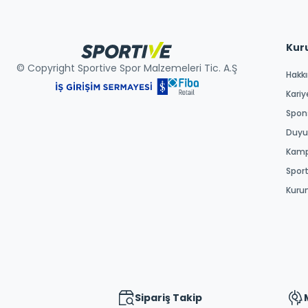
Kur
© Copyright Sportive Spor Malzemeleri Tic. A.Ş
Hakk
Kariy
Spons
Duyur
Kamp
Spor
Kuru
Sipariş Takip