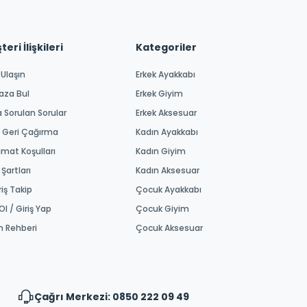
eri İlişkileri
Kategoriler
 Ulaşın
Erkek Ayakkabı
aza Bul
Erkek Giyim
a Sorulan Sorular
Erkek Aksesuar
 Geri Çağırma
Kadın Ayakkabı
imat Koşulları
Kadın Giyim
 Şartları
Kadın Aksesuar
riş Takip
Çocuk Ayakkabı
Ol / Giriş Yap
Çocuk Giyim
m Rehberi
Çocuk Aksesuar
Çağrı Merkezi: 0850 222 09 49