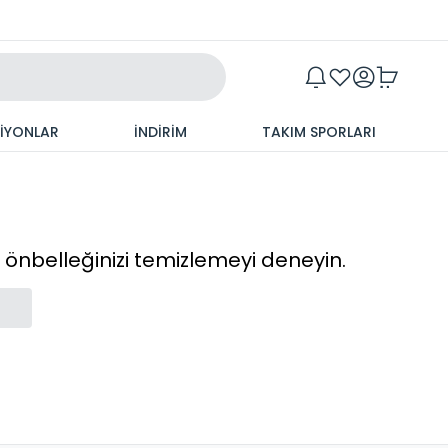
Maxim
SİYONLAR
İNDİRİM
TAKIM SPORLARI
cı önbelleğinizi temizlemeyi deneyin.