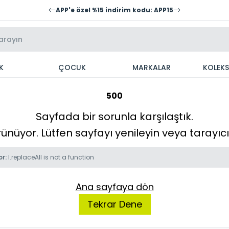
APP'e özel %15 indirim kodu: APP15
K
ÇOCUK
MARKALAR
KOLEK
500
Sayfada bir sorunla karşılaştık.
örünüyor. Lütfen sayfayı yenileyin veya tarayı
or:
l.replaceAll is not a function
Ana sayfaya dön
Tekrar Dene