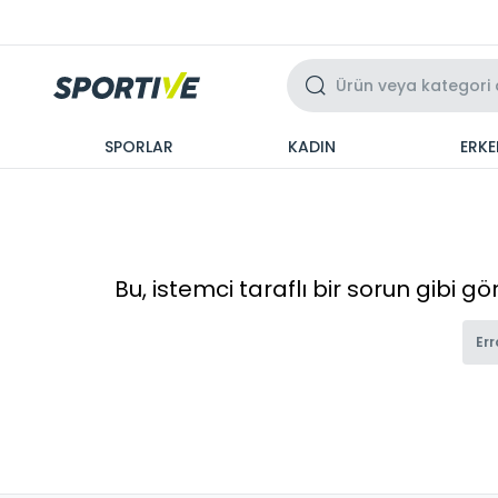
Üzeri 3 Taksit
SPORLAR
KADIN
ERKE
Bu, istemci taraflı bir sorun gibi g
Err