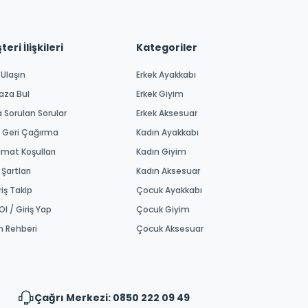
eri İlişkileri
Kategoriler
 Ulaşın
Erkek Ayakkabı
aza Bul
Erkek Giyim
a Sorulan Sorular
Erkek Aksesuar
 Geri Çağırma
Kadın Ayakkabı
imat Koşulları
Kadın Giyim
 Şartları
Kadın Aksesuar
riş Takip
Çocuk Ayakkabı
Ol / Giriş Yap
Çocuk Giyim
m Rehberi
Çocuk Aksesuar
Çağrı Merkezi: 0850 222 09 49