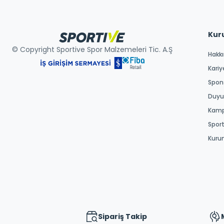
Kur
© Copyright Sportive Spor Malzemeleri Tic. A.Ş
Hakk
Kariy
Spons
Duyur
Kamp
Spor
Kuru
Sipariş Takip