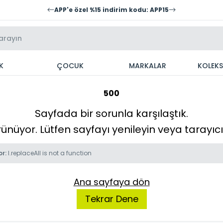
APP'e özel %15 indirim kodu: APP15
K
ÇOCUK
MARKALAR
KOLEK
500
Sayfada bir sorunla karşılaştık.
örünüyor. Lütfen sayfayı yenileyin veya tarayı
or:
l.replaceAll is not a function
Ana sayfaya dön
Tekrar Dene