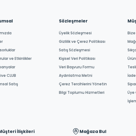
umsal
Sözleşmeler
Müşt
ımızda
Üyelik Sözleşmesi
Bize
er
Gizlilik ve Çerez Politikası
Mağ
orluklar
Satış Sözleşmesi
Sıkç
ular ve Etkinlikler
Kişisel Veri Politikası
Ürün
anyalar
Veri Başvuru Formu
Tesl
tive CLUB
Aydınlatma Metni
İade
msal Satış
Çerez Tercihlerini Yönetin
Sipa
Bilgi Toplumu Hizmetleri
Üye 
İşle
Müşteri İlişkileri
Mağaza Bul