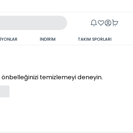
Maxim
SİYONLAR
İNDİRİM
TAKIM SPORLARI
cı önbelleğinizi temizlemeyi deneyin.