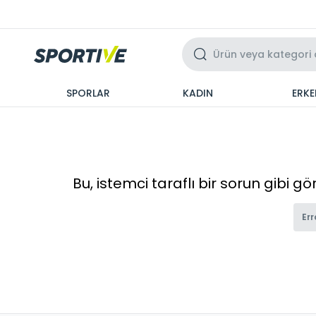
Üzeri 3 Taksit
SPORLAR
KADIN
ERKE
Bu, istemci taraflı bir sorun gibi g
Err