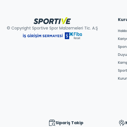
Kur
© Copyright Sportive Spor Malzemeleri Tic. A.Ş
Hakk
Kariy
Spons
Duyur
Kamp
Spor
Kuru
Sipariş Takip