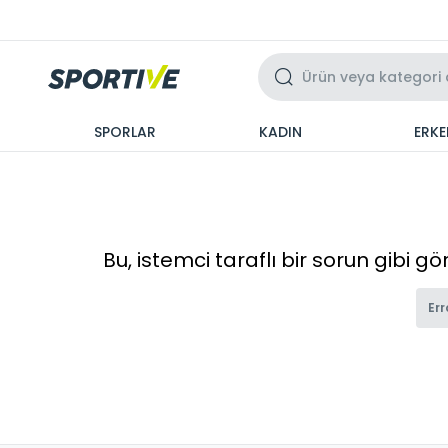
Üzeri 3 Taksit
SPORLAR
KADIN
ERKE
Bu, istemci taraflı bir sorun gibi g
Err