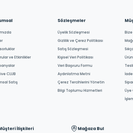
umsal
Sözleşmeler
Müşt
ımızda
Üyelik Sözleşmesi
Bize
er
Gizlilik ve Çerez Politikası
Mağ
orluklar
Satış Sözleşmesi
Sıkç
ular ve Etkinlikler
Kişisel Veri Politikası
Ürün
anyalar
Veri Başvuru Formu
Tesl
tive CLUB
Aydınlatma Metni
İade
msal Satış
Çerez Tercihlerini Yönetin
Sipa
Bilgi Toplumu Hizmetleri
Üye 
İşle
Müşteri İlişkileri
Mağaza Bul