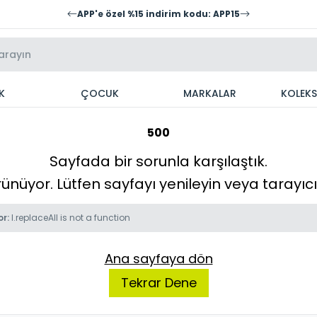
APP'e özel %15 indirim kodu: APP15
K
ÇOCUK
MARKALAR
KOLEK
500
Sayfada bir sorunla karşılaştık.
örünüyor. Lütfen sayfayı yenileyin veya tarayı
or:
l.replaceAll is not a function
Ana sayfaya dön
Tekrar Dene