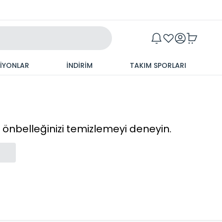
Maxim
SİYONLAR
İNDİRİM
TAKIM SPORLARI
cı önbelleğinizi temizlemeyi deneyin.