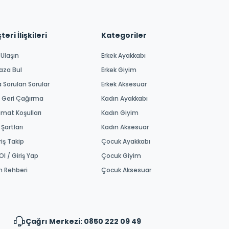
eri İlişkileri
Kategoriler
 Ulaşın
Erkek Ayakkabı
aza Bul
Erkek Giyim
a Sorulan Sorular
Erkek Aksesuar
 Geri Çağırma
Kadın Ayakkabı
imat Koşulları
Kadın Giyim
 Şartları
Kadın Aksesuar
riş Takip
Çocuk Ayakkabı
Ol / Giriş Yap
Çocuk Giyim
m Rehberi
Çocuk Aksesuar
Çağrı Merkezi: 0850 222 09 49