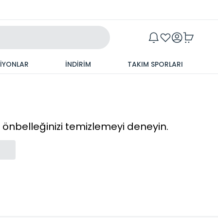
Maxim
SİYONLAR
İNDİRİM
TAKIM SPORLARI
cı önbelleğinizi temizlemeyi deneyin.