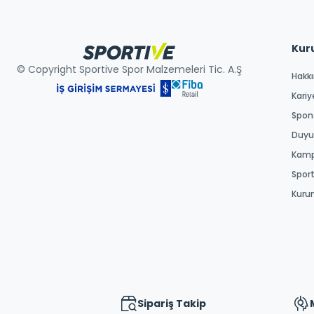
Kur
© Copyright Sportive Spor Malzemeleri Tic. A.Ş
Hakk
Kariy
Spons
Duyur
Kamp
Spor
Kuru
Sipariş Takip