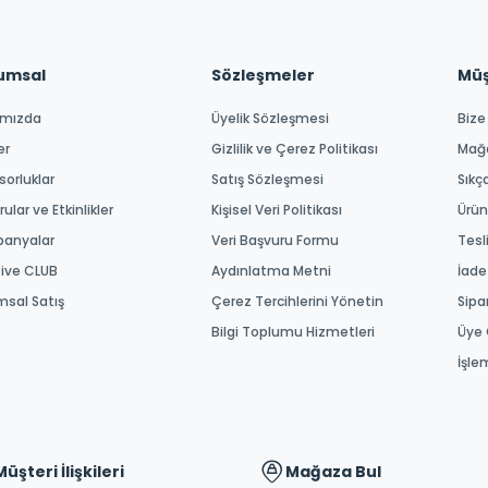
umsal
Sözleşmeler
Müşt
ımızda
Üyelik Sözleşmesi
Bize
er
Gizlilik ve Çerez Politikası
Mağ
orluklar
Satış Sözleşmesi
Sıkç
ular ve Etkinlikler
Kişisel Veri Politikası
Ürün
anyalar
Veri Başvuru Formu
Tesl
tive CLUB
Aydınlatma Metni
İade
msal Satış
Çerez Tercihlerini Yönetin
Sipa
Bilgi Toplumu Hizmetleri
Üye 
İşle
Müşteri İlişkileri
Mağaza Bul