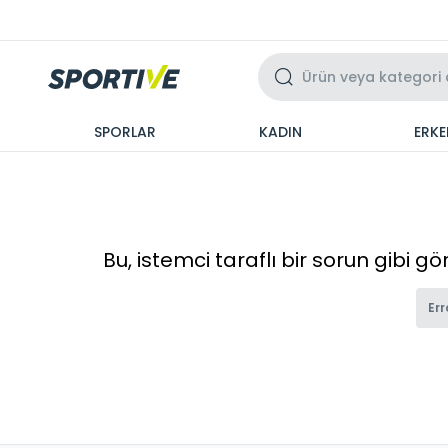
Üzeri 3 Taksit
SPORLAR
KADIN
ERKE
Bu, istemci taraflı bir sorun gibi g
Err