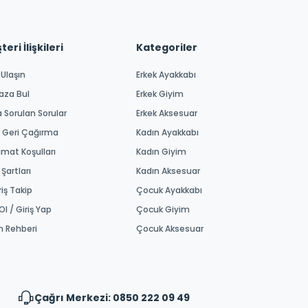
eri İlişkileri
Kategoriler
 Ulaşın
Erkek Ayakkabı
aza Bul
Erkek Giyim
a Sorulan Sorular
Erkek Aksesuar
 Geri Çağırma
Kadın Ayakkabı
imat Koşulları
Kadın Giyim
 Şartları
Kadın Aksesuar
riş Takip
Çocuk Ayakkabı
Ol / Giriş Yap
Çocuk Giyim
m Rehberi
Çocuk Aksesuar
Çağrı Merkezi: 0850 222 09 49