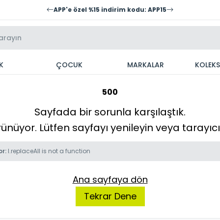
APP'e özel %15 indirim kodu: APP15
K
ÇOCUK
MARKALAR
KOLEK
500
Sayfada bir sorunla karşılaştık.
örünüyor. Lütfen sayfayı yenileyin veya tarayı
or:
l.replaceAll is not a function
Ana sayfaya dön
Tekrar Dene