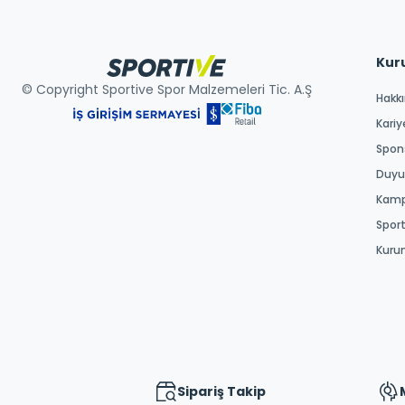
Kur
© Copyright Sportive Spor Malzemeleri Tic. A.Ş
Hakk
Kariy
Spons
Duyur
Kamp
Spor
Kuru
Sipariş Takip