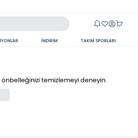
Maxim
SİYONLAR
İNDİRİM
TAKIM SPORLARI
cı önbelleğinizi temizlemeyi deneyin.