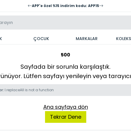
APP'e özel %15 indirim kodu: APP15
K
ÇOCUK
MARKALAR
KOLEK
500
Sayfada bir sorunla karşılaştık.
örünüyor. Lütfen sayfayı yenileyin veya tarayı
or:
l.replaceAll is not a function
Ana sayfaya dön
Tekrar Dene