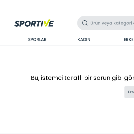
Üzeri 3 Taksit
SPORLAR
KADIN
ERKE
Bu, istemci taraflı bir sorun gibi g
Err