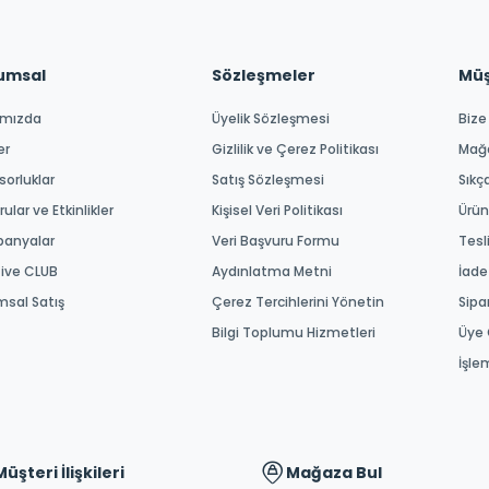
umsal
Sözleşmeler
Müşt
ımızda
Üyelik Sözleşmesi
Bize
er
Gizlilik ve Çerez Politikası
Mağ
orluklar
Satış Sözleşmesi
Sıkç
ular ve Etkinlikler
Kişisel Veri Politikası
Ürün
anyalar
Veri Başvuru Formu
Tesl
tive CLUB
Aydınlatma Metni
İade
msal Satış
Çerez Tercihlerini Yönetin
Sipa
Bilgi Toplumu Hizmetleri
Üye 
İşle
Müşteri İlişkileri
Mağaza Bul