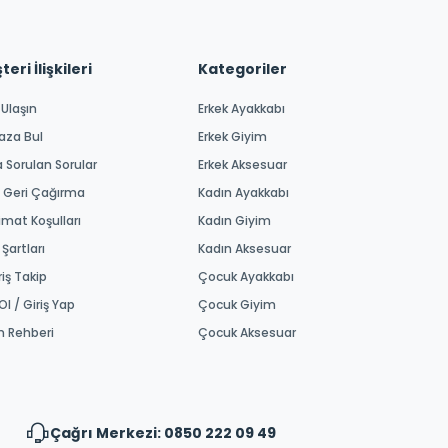
eri İlişkileri
Kategoriler
 Ulaşın
Erkek Ayakkabı
aza Bul
Erkek Giyim
a Sorulan Sorular
Erkek Aksesuar
 Geri Çağırma
Kadın Ayakkabı
imat Koşulları
Kadın Giyim
 Şartları
Kadın Aksesuar
riş Takip
Çocuk Ayakkabı
Ol / Giriş Yap
Çocuk Giyim
m Rehberi
Çocuk Aksesuar
Çağrı Merkezi: 0850 222 09 49