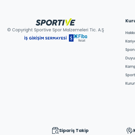
Kur
© Copyright Sportive Spor Malzemeleri Tic. A.Ş
Hakk
Kariy
Spons
Duyur
Kamp
Spor
Kuru
Sipariş Takip