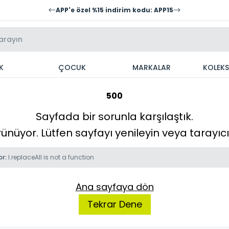
APP'e özel %15 indirim kodu: APP15
K
ÇOCUK
MARKALAR
KOLEK
500
Sayfada bir sorunla karşılaştık.
örünüyor. Lütfen sayfayı yenileyin veya tarayı
or:
l.replaceAll is not a function
Ana sayfaya dön
Tekrar Dene