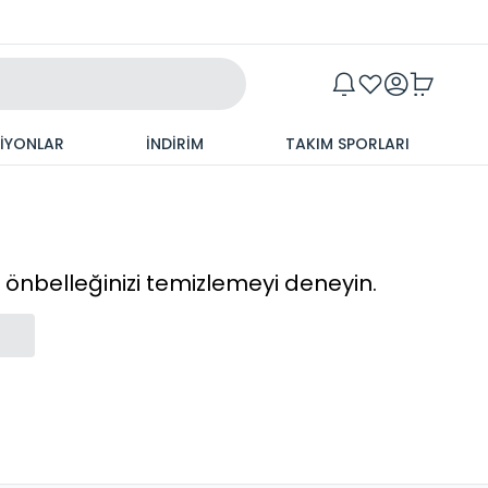
Maxim
SİYONLAR
İNDİRİM
TAKIM SPORLARI
cı önbelleğinizi temizlemeyi deneyin.