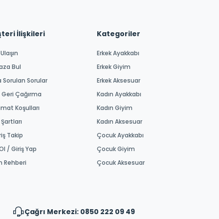
eri İlişkileri
Kategoriler
 Ulaşın
Erkek Ayakkabı
aza Bul
Erkek Giyim
a Sorulan Sorular
Erkek Aksesuar
 Geri Çağırma
Kadın Ayakkabı
imat Koşulları
Kadın Giyim
 Şartları
Kadın Aksesuar
riş Takip
Çocuk Ayakkabı
Ol / Giriş Yap
Çocuk Giyim
m Rehberi
Çocuk Aksesuar
Çağrı Merkezi: 0850 222 09 49