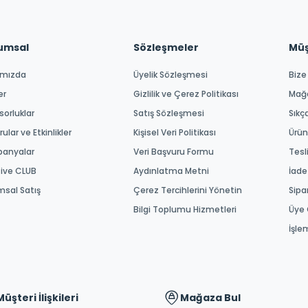
umsal
Sözleşmeler
Müşt
ımızda
Üyelik Sözleşmesi
Bize
er
Gizlilik ve Çerez Politikası
Mağ
orluklar
Satış Sözleşmesi
Sıkç
ular ve Etkinlikler
Kişisel Veri Politikası
Ürün
anyalar
Veri Başvuru Formu
Tesl
tive CLUB
Aydınlatma Metni
İade
msal Satış
Çerez Tercihlerini Yönetin
Sipa
Bilgi Toplumu Hizmetleri
Üye 
İşle
Müşteri İlişkileri
Mağaza Bul