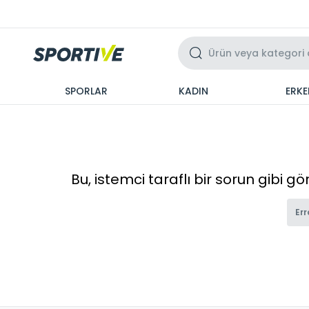
Üzeri 3 Taksit
SPORLAR
KADIN
ERKE
Bu, istemci taraflı bir sorun gibi g
Err