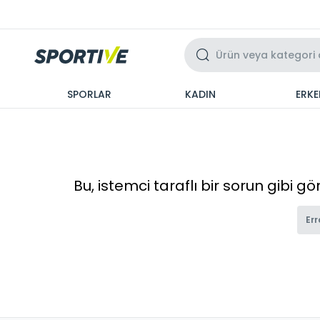
Üzeri 3 Taksit
SPORLAR
KADIN
ERKE
Bu, istemci taraflı bir sorun gibi g
Err