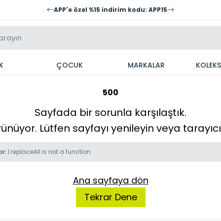
APP'e özel %15 indirim kodu: APP15
K
ÇOCUK
MARKALAR
KOLEK
500
Sayfada bir sorunla karşılaştık.
örünüyor. Lütfen sayfayı yenileyin veya tarayı
or:
l.replaceAll is not a function
Ana sayfaya dön
Tekrar Dene