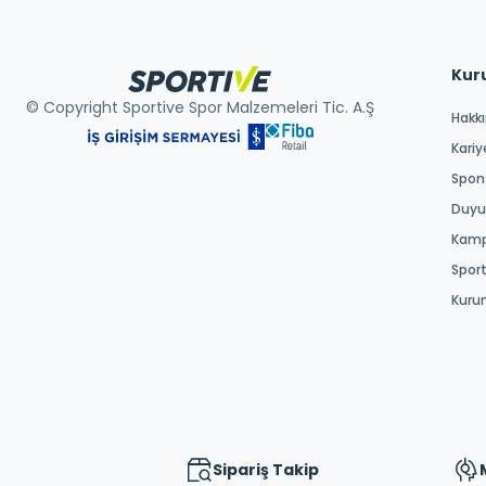
Kur
© Copyright Sportive Spor Malzemeleri Tic. A.Ş
Hakk
Kariy
Spons
Duyur
Kamp
Spor
Kuru
Sipariş Takip