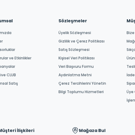
umsal
Sözleşmeler
Müşt
ımızda
Üyelik Sözleşmesi
Bize
er
Gizlilik ve Çerez Politikası
Mağ
orluklar
Satış Sözleşmesi
Sıkç
ular ve Etkinlikler
Kişisel Veri Politikası
Ürün
anyalar
Veri Başvuru Formu
Tesl
tive CLUB
Aydınlatma Metni
İade
msal Satış
Çerez Tercihlerini Yönetin
Sipa
Bilgi Toplumu Hizmetleri
Üye 
İşle
Müşteri İlişkileri
Mağaza Bul