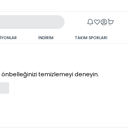
Maxim
SİYONLAR
İNDİRİM
TAKIM SPORLARI
cı önbelleğinizi temizlemeyi deneyin.