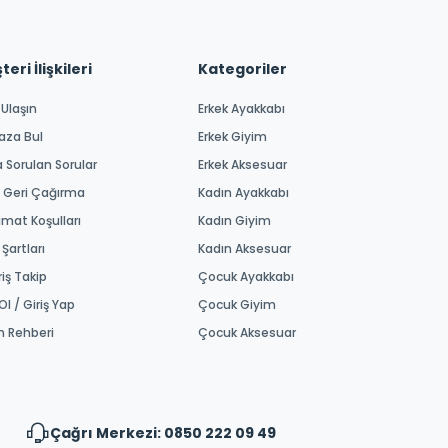
eri İlişkileri
Kategoriler
 Ulaşın
Erkek Ayakkabı
aza Bul
Erkek Giyim
a Sorulan Sorular
Erkek Aksesuar
 Geri Çağırma
Kadın Ayakkabı
imat Koşulları
Kadın Giyim
 Şartları
Kadın Aksesuar
riş Takip
Çocuk Ayakkabı
Ol / Giriş Yap
Çocuk Giyim
m Rehberi
Çocuk Aksesuar
Çağrı Merkezi: 0850 222 09 49