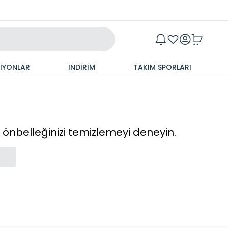
Maxim
SİYONLAR
İNDİRİM
TAKIM SPORLARI
cı önbelleğinizi temizlemeyi deneyin.