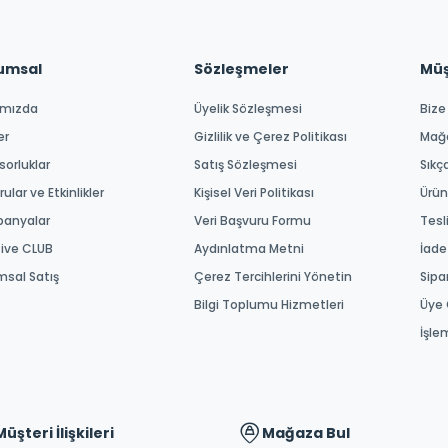
umsal
Sözleşmeler
Müşt
ımızda
Üyelik Sözleşmesi
Bize
er
Gizlilik ve Çerez Politikası
Mağ
orluklar
Satış Sözleşmesi
Sıkç
ular ve Etkinlikler
Kişisel Veri Politikası
Ürün
anyalar
Veri Başvuru Formu
Tesl
tive CLUB
Aydınlatma Metni
İade
msal Satış
Çerez Tercihlerini Yönetin
Sipa
Bilgi Toplumu Hizmetleri
Üye 
İşle
Müşteri İlişkileri
Mağaza Bul