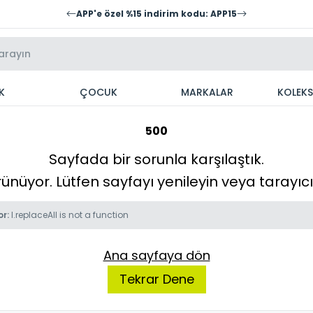
APP'e özel %15 indirim kodu: APP15
K
ÇOCUK
MARKALAR
KOLEK
500
Sayfada bir sorunla karşılaştık.
örünüyor. Lütfen sayfayı yenileyin veya tarayı
or:
l.replaceAll is not a function
Ana sayfaya dön
Tekrar Dene