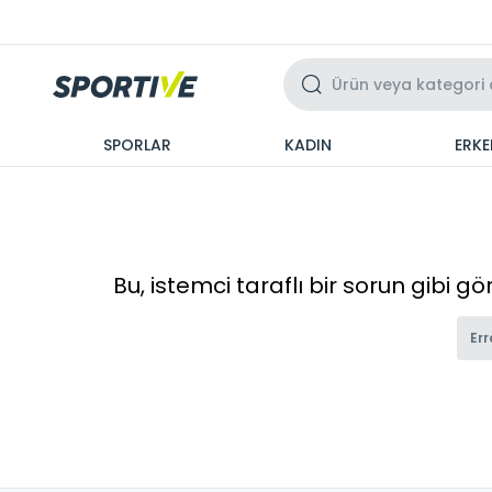
Üzeri 3 Taksit
SPORLAR
KADIN
ERKE
Bu, istemci taraflı bir sorun gibi g
Err