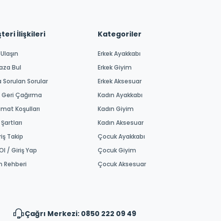
eri İlişkileri
Kategoriler
 Ulaşın
Erkek Ayakkabı
aza Bul
Erkek Giyim
a Sorulan Sorular
Erkek Aksesuar
 Geri Çağırma
Kadın Ayakkabı
imat Koşulları
Kadın Giyim
 Şartları
Kadın Aksesuar
riş Takip
Çocuk Ayakkabı
Ol / Giriş Yap
Çocuk Giyim
m Rehberi
Çocuk Aksesuar
Çağrı Merkezi: 0850 222 09 49