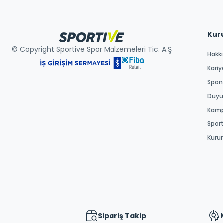
Kur
© Copyright Sportive Spor Malzemeleri Tic. A.Ş
Hakk
Kariy
Spons
Duyur
Kamp
Spor
Kuru
Sipariş Takip