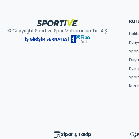
Kur
© Copyright Sportive Spor Malzemeleri Tic. A.Ş
Hakk
Kariy
Spons
Duyur
Kamp
Spor
Kuru
Sipariş Takip