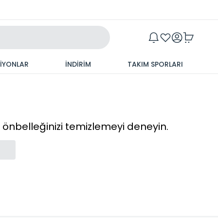
Maxim
SİYONLAR
İNDİRİM
TAKIM SPORLARI
cı önbelleğinizi temizlemeyi deneyin.