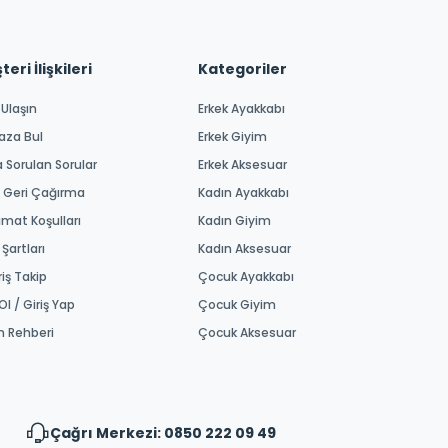
eri İlişkileri
Kategoriler
 Ulaşın
Erkek Ayakkabı
aza Bul
Erkek Giyim
a Sorulan Sorular
Erkek Aksesuar
 Geri Çağırma
Kadın Ayakkabı
imat Koşulları
Kadın Giyim
 Şartları
Kadın Aksesuar
riş Takip
Çocuk Ayakkabı
Ol / Giriş Yap
Çocuk Giyim
m Rehberi
Çocuk Aksesuar
Çağrı Merkezi: 0850 222 09 49