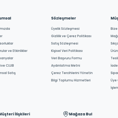
umsal
Sözleşmeler
Müşt
ımızda
Üyelik Sözleşmesi
Bize
er
Gizlilik ve Çerez Politikası
Mağ
orluklar
Satış Sözleşmesi
Sıkç
ular ve Etkinlikler
Kişisel Veri Politikası
Ürün
anyalar
Veri Başvuru Formu
Tesl
tive CLUB
Aydınlatma Metni
İade
msal Satış
Çerez Tercihlerini Yönetin
Sipa
Bilgi Toplumu Hizmetleri
Üye 
İşle
Müşteri İlişkileri
Mağaza Bul