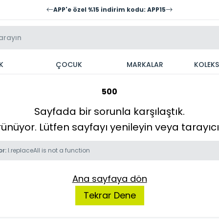
APP'e özel %15 indirim kodu: APP15
K
ÇOCUK
MARKALAR
KOLEK
500
Sayfada bir sorunla karşılaştık.
örünüyor. Lütfen sayfayı yenileyin veya tarayı
or:
l.replaceAll is not a function
Ana sayfaya dön
Tekrar Dene