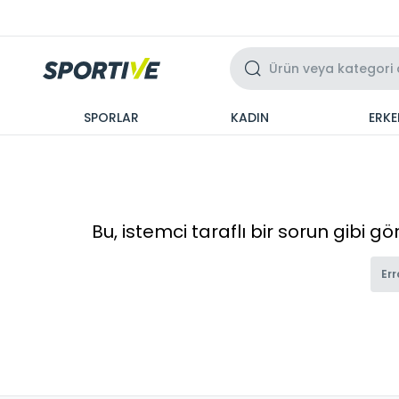
Üzeri 3 Taksit
SPORLAR
KADIN
ERKE
Bu, istemci taraflı bir sorun gibi g
Err