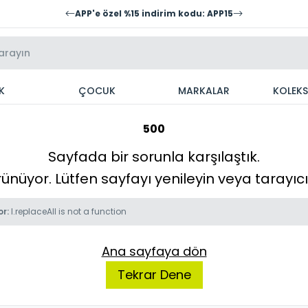
APP'e özel %15 indirim kodu: APP15
K
ÇOCUK
MARKALAR
KOLEK
500
Sayfada bir sorunla karşılaştık.
örünüyor. Lütfen sayfayı yenileyin veya tarayı
or:
l.replaceAll is not a function
Ana sayfaya dön
Tekrar Dene