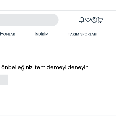
Maxim
SİYONLAR
İNDİRİM
TAKIM SPORLARI
cı önbelleğinizi temizlemeyi deneyin.