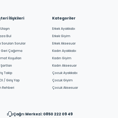
eri İlişkileri
Kategoriler
 Ulaşın
Erkek Ayakkabı
aza Bul
Erkek Giyim
a Sorulan Sorular
Erkek Aksesuar
 Geri Çağırma
Kadın Ayakkabı
imat Koşulları
Kadın Giyim
 Şartları
Kadın Aksesuar
riş Takip
Çocuk Ayakkabı
Ol / Giriş Yap
Çocuk Giyim
m Rehberi
Çocuk Aksesuar
Çağrı Merkezi: 0850 222 09 49