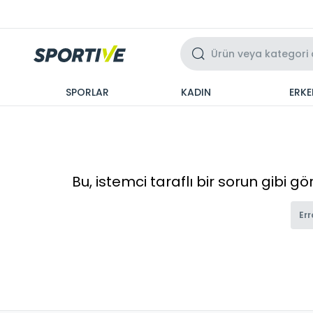
Üzeri 3 Taksit
SPORLAR
KADIN
ERKE
Bu, istemci taraflı bir sorun gibi g
Err