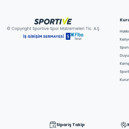
Kur
© Copyright Sportive Spor Malzemeleri Tic. A.Ş
Hakk
Kariy
Spons
Duyur
Kamp
Spor
Kuru
Sipariş Takip