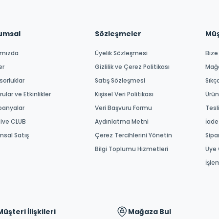
umsal
Sözleşmeler
Müşt
ımızda
Üyelik Sözleşmesi
Bize
er
Gizlilik ve Çerez Politikası
Mağ
orluklar
Satış Sözleşmesi
Sıkç
ular ve Etkinlikler
Kişisel Veri Politikası
Ürün
anyalar
Veri Başvuru Formu
Tesl
tive CLUB
Aydınlatma Metni
İade
msal Satış
Çerez Tercihlerini Yönetin
Sipa
Bilgi Toplumu Hizmetleri
Üye 
İşle
Müşteri İlişkileri
Mağaza Bul