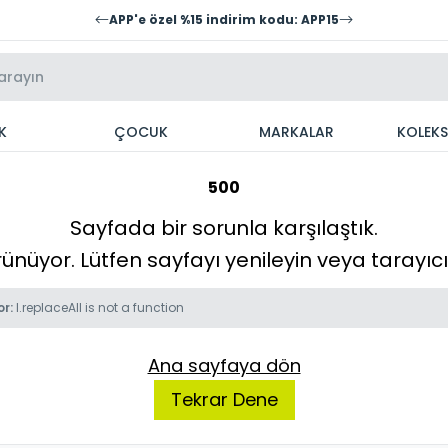
APP'e özel %15 indirim kodu: APP15
K
ÇOCUK
MARKALAR
KOLEK
500
Sayfada bir sorunla karşılaştık.
örünüyor. Lütfen sayfayı yenileyin veya tarayı
or:
l.replaceAll is not a function
Ana sayfaya dön
Tekrar Dene