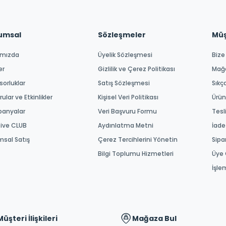
umsal
Sözleşmeler
Müşt
ımızda
Üyelik Sözleşmesi
Bize
er
Gizlilik ve Çerez Politikası
Mağ
orluklar
Satış Sözleşmesi
Sıkç
ular ve Etkinlikler
Kişisel Veri Politikası
Ürün
anyalar
Veri Başvuru Formu
Tesl
tive CLUB
Aydınlatma Metni
İade
msal Satış
Çerez Tercihlerini Yönetin
Sipa
Bilgi Toplumu Hizmetleri
Üye 
İşle
Müşteri İlişkileri
Mağaza Bul