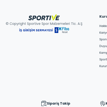
Kur
© Copyright Sportive Spor Malzemeleri Tic. A.Ş
Hakk
Kariy
Spons
Duyur
Kamp
Spor
Kuru
Sipariş Takip