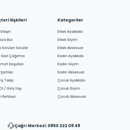
eri İlişkileri
Kategoriler
 Ulaşın
Erkek Ayakkabı
aza Bul
Erkek Giyim
a Sorulan Sorular
Erkek Aksesuar
 Geri Çağırma
Kadın Ayakkabı
imat Koşulları
Kadın Giyim
 Şartları
Kadın Aksesuar
riş Takip
Çocuk Ayakkabı
Ol / Giriş Yap
Çocuk Giyim
m Rehberi
Çocuk Aksesuar
Çağrı Merkezi: 0850 222 09 49