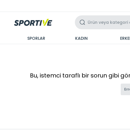
Üzeri 3 Taksit
SPORLAR
KADIN
ERKE
Bu, istemci taraflı bir sorun gibi g
Err