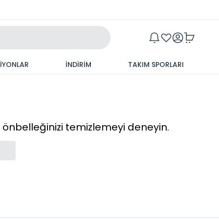
Maxim
SİYONLAR
İNDİRİM
TAKIM SPORLARI
cı önbelleğinizi temizlemeyi deneyin.