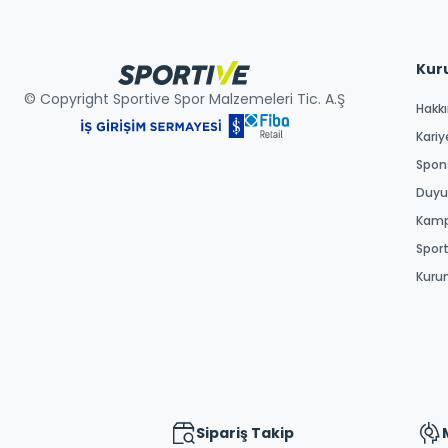
Kur
© Copyright Sportive Spor Malzemeleri Tic. A.Ş
Hakk
Kariy
Spons
Duyur
Kamp
Spor
Kuru
Sipariş Takip