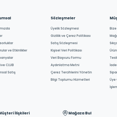
umsal
Sözleşmeler
Müşt
ımızda
Üyelik Sözleşmesi
Bize
er
Gizlilik ve Çerez Politikası
Mağ
orluklar
Satış Sözleşmesi
Sıkç
ular ve Etkinlikler
Kişisel Veri Politikası
Ürün
anyalar
Veri Başvuru Formu
Tesl
tive CLUB
Aydınlatma Metni
İade
msal Satış
Çerez Tercihlerini Yönetin
Sipa
Bilgi Toplumu Hizmetleri
Üye 
İşle
Müşteri İlişkileri
Mağaza Bul