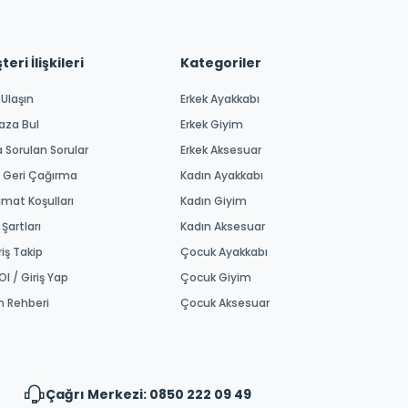
eri İlişkileri
Kategoriler
 Ulaşın
Erkek Ayakkabı
aza Bul
Erkek Giyim
a Sorulan Sorular
Erkek Aksesuar
 Geri Çağırma
Kadın Ayakkabı
imat Koşulları
Kadın Giyim
 Şartları
Kadın Aksesuar
riş Takip
Çocuk Ayakkabı
Ol / Giriş Yap
Çocuk Giyim
m Rehberi
Çocuk Aksesuar
Çağrı Merkezi: 0850 222 09 49