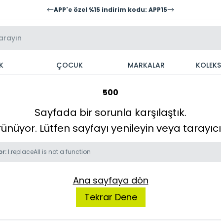
APP'e özel %15 indirim kodu: APP15
K
ÇOCUK
MARKALAR
KOLEK
500
Sayfada bir sorunla karşılaştık.
örünüyor. Lütfen sayfayı yenileyin veya tarayı
or:
l.replaceAll is not a function
Ana sayfaya dön
Tekrar Dene