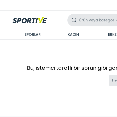
Üzeri 3 Taksit
SPORLAR
KADIN
ERKE
Bu, istemci taraflı bir sorun gibi g
Err