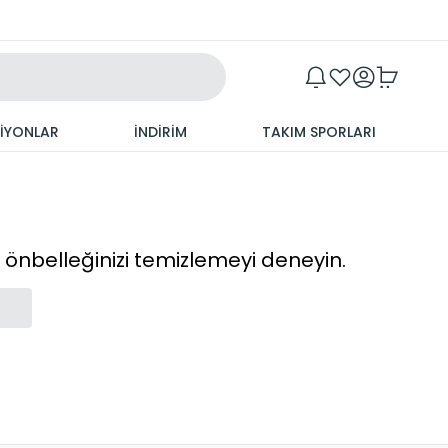
Maxim
SİYONLAR
İNDİRİM
TAKIM SPORLARI
cı önbelleğinizi temizlemeyi deneyin.