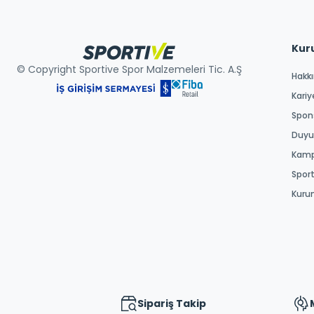
Kur
© Copyright Sportive Spor Malzemeleri Tic. A.Ş
Hakk
Kariy
Spons
Duyur
Kamp
Spor
Kuru
Sipariş Takip