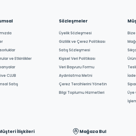
umsal
Sözleşmeler
Müşt
ımızda
Üyelik Sözleşmesi
Bize
er
Gizlilik ve Çerez Politikası
Mağ
orluklar
Satış Sözleşmesi
Sıkç
ular ve Etkinlikler
Kişisel Veri Politikası
Ürün
anyalar
Veri Başvuru Formu
Tesl
tive CLUB
Aydınlatma Metni
İade
msal Satış
Çerez Tercihlerini Yönetin
Sipa
Bilgi Toplumu Hizmetleri
Üye 
İşle
Müşteri İlişkileri
Mağaza Bul