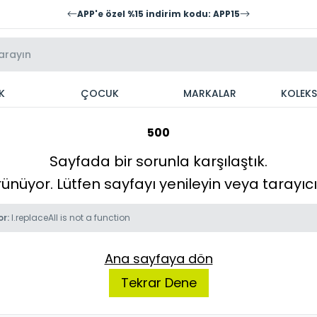
APP'e özel %15 indirim kodu: APP15
K
ÇOCUK
MARKALAR
KOLEK
500
Sayfada bir sorunla karşılaştık.
örünüyor. Lütfen sayfayı yenileyin veya tarayı
or:
l.replaceAll is not a function
Ana sayfaya dön
Tekrar Dene