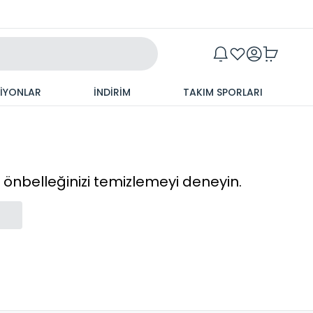
Maxim
SİYONLAR
İNDİRİM
TAKIM SPORLARI
cı önbelleğinizi temizlemeyi deneyin.