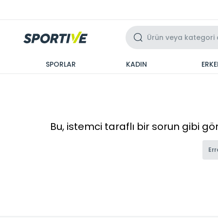
Üzeri 3 Taksit
SPORLAR
KADIN
ERKE
Bu, istemci taraflı bir sorun gibi g
Err