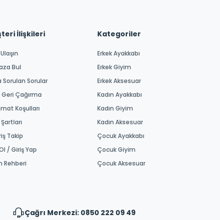
eri İlişkileri
Kategoriler
 Ulaşın
Erkek Ayakkabı
aza Bul
Erkek Giyim
a Sorulan Sorular
Erkek Aksesuar
 Geri Çağırma
Kadın Ayakkabı
imat Koşulları
Kadın Giyim
 Şartları
Kadın Aksesuar
riş Takip
Çocuk Ayakkabı
Ol / Giriş Yap
Çocuk Giyim
m Rehberi
Çocuk Aksesuar
Çağrı Merkezi: 0850 222 09 49