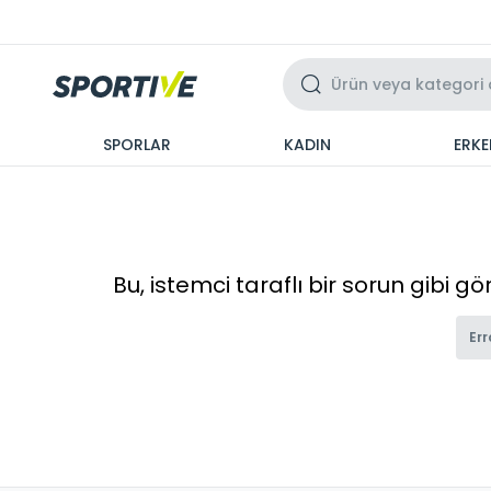
Üzeri 3 Taksit
SPORLAR
KADIN
ERKE
Bu, istemci taraflı bir sorun gibi g
Err