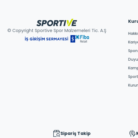
Kur
© Copyright Sportive Spor Malzemeleri Tic. A.Ş
Hakk
Kariy
Spons
Duyur
Kamp
Spor
Kuru
Sipariş Takip