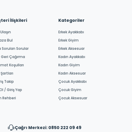
eri İlişkileri
Kategoriler
 Ulaşın
Erkek Ayakkabı
aza Bul
Erkek Giyim
a Sorulan Sorular
Erkek Aksesuar
 Geri Çağırma
Kadın Ayakkabı
imat Koşulları
Kadın Giyim
 Şartları
Kadın Aksesuar
riş Takip
Çocuk Ayakkabı
Ol / Giriş Yap
Çocuk Giyim
m Rehberi
Çocuk Aksesuar
Çağrı Merkezi: 0850 222 09 49