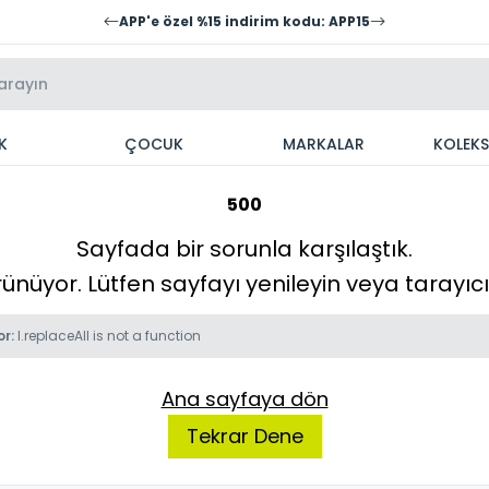
APP'e özel %15 indirim kodu: APP15
K
ÇOCUK
MARKALAR
KOLEK
500
Sayfada bir sorunla karşılaştık.
örünüyor. Lütfen sayfayı yenileyin veya tarayı
or:
l.replaceAll is not a function
Ana sayfaya dön
Tekrar Dene