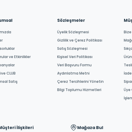
umsal
Sözleşmeler
Müşt
ımızda
Üyelik Sözleşmesi
Bize
er
Gizlilik ve Çerez Politikası
Mağ
orluklar
Satış Sözleşmesi
Sıkç
ular ve Etkinlikler
Kişisel Veri Politikası
Ürün
anyalar
Veri Başvuru Formu
Tesl
tive CLUB
Aydınlatma Metni
İade
msal Satış
Çerez Tercihlerini Yönetin
Sipa
Bilgi Toplumu Hizmetleri
Üye 
İşle
Müşteri İlişkileri
Mağaza Bul