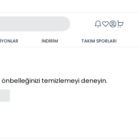
Maxim
SİYONLAR
İNDİRİM
TAKIM SPORLARI
cı önbelleğinizi temizlemeyi deneyin.