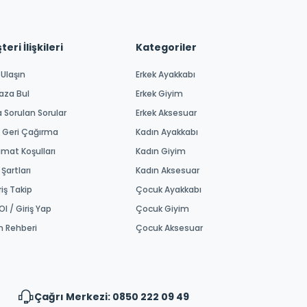
eri İlişkileri
Kategoriler
 Ulaşın
Erkek Ayakkabı
aza Bul
Erkek Giyim
a Sorulan Sorular
Erkek Aksesuar
 Geri Çağırma
Kadın Ayakkabı
imat Koşulları
Kadın Giyim
 Şartları
Kadın Aksesuar
riş Takip
Çocuk Ayakkabı
Ol / Giriş Yap
Çocuk Giyim
m Rehberi
Çocuk Aksesuar
Çağrı Merkezi: 0850 222 09 49