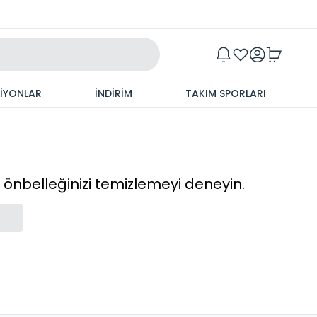
Maxim
SİYONLAR
İNDİRİM
TAKIM SPORLARI
cı önbelleğinizi temizlemeyi deneyin.