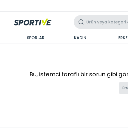
Üzeri 3 Taksit
SPORLAR
KADIN
ERKE
Bu, istemci taraflı bir sorun gibi g
Err