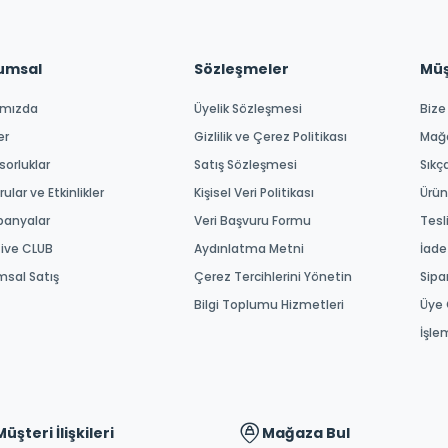
umsal
Sözleşmeler
Müşt
ımızda
Üyelik Sözleşmesi
Bize
er
Gizlilik ve Çerez Politikası
Mağ
orluklar
Satış Sözleşmesi
Sıkç
ular ve Etkinlikler
Kişisel Veri Politikası
Ürün
anyalar
Veri Başvuru Formu
Tesl
tive CLUB
Aydınlatma Metni
İade
msal Satış
Çerez Tercihlerini Yönetin
Sipa
Bilgi Toplumu Hizmetleri
Üye 
İşle
Müşteri İlişkileri
Mağaza Bul