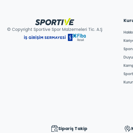
Kur
© Copyright Sportive Spor Malzemeleri Tic. A.Ş
Hakk
Kariy
Spons
Duyur
Kamp
Spor
Kuru
Sipariş Takip