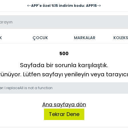
APP'e özel %15 indirim kodu: APP15
K
ÇOCUK
MARKALAR
KOLEK
500
Sayfada bir sorunla karşılaştık.
örünüyor. Lütfen sayfayı yenileyin veya tarayı
or:
l.replaceAll is not a function
Ana sayfaya dön
Tekrar Dene