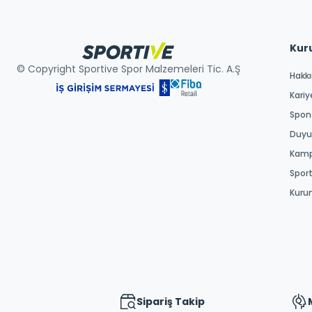
Kur
© Copyright Sportive Spor Malzemeleri Tic. A.Ş
Hakk
Kariy
Spons
Duyur
Kamp
Spor
Kuru
Sipariş Takip