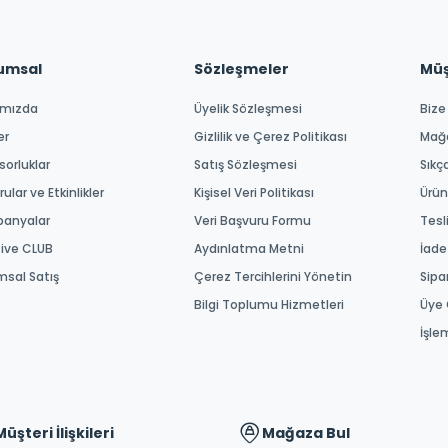
umsal
Sözleşmeler
Müşt
ımızda
Üyelik Sözleşmesi
Bize
er
Gizlilik ve Çerez Politikası
Mağ
orluklar
Satış Sözleşmesi
Sıkç
ular ve Etkinlikler
Kişisel Veri Politikası
Ürün
anyalar
Veri Başvuru Formu
Tesl
tive CLUB
Aydınlatma Metni
İade
msal Satış
Çerez Tercihlerini Yönetin
Sipa
Bilgi Toplumu Hizmetleri
Üye 
İşle
Müşteri İlişkileri
Mağaza Bul