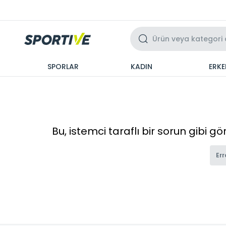
Üzeri 3 Taksit
SPORLAR
KADIN
ERKE
Bu, istemci taraflı bir sorun gibi g
Err