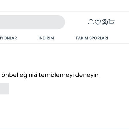
Maxim
SİYONLAR
İNDİRİM
TAKIM SPORLARI
cı önbelleğinizi temizlemeyi deneyin.