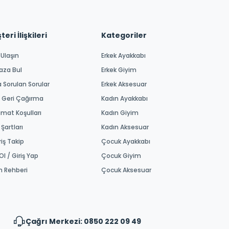
eri İlişkileri
Kategoriler
 Ulaşın
Erkek Ayakkabı
aza Bul
Erkek Giyim
a Sorulan Sorular
Erkek Aksesuar
 Geri Çağırma
Kadın Ayakkabı
imat Koşulları
Kadın Giyim
 Şartları
Kadın Aksesuar
riş Takip
Çocuk Ayakkabı
Ol / Giriş Yap
Çocuk Giyim
m Rehberi
Çocuk Aksesuar
Çağrı Merkezi: 0850 222 09 49