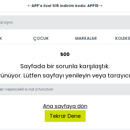
APP'e özel %15 indirim kodu: APP15
K
ÇOCUK
MARKALAR
KOLEK
500
Sayfada bir sorunla karşılaştık.
örünüyor. Lütfen sayfayı yenileyin veya tarayı
or:
l.replaceAll is not a function
Ana sayfaya dön
Tekrar Dene