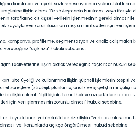
liğinin kurulması ve üyelik sözleşmesi uyarınca yükümlülüklerimizin
üreçlerine ilişkin olarak “Bir sözleşmenin kurulması veya ifasıyla 
nin taraflarına ait kişisel verilerin işlenmesinin gerekli olması” ile 
k kaydıyla veri sorumlusunun meşru menfaatleri için veri işlenm
a, kampanya, profilleme, segmentasyon ve analiz çalışmaları kaps
se vereceğiniz “açık rıza” hukuki sebebine;
letişim faaliyetlerine ilişkin olarak vereceğiniz “açık rıza” hukuki se
 kart, Site üyeliği ve kullanımına ilişkin şüpheli işlemlerin tespiti
nel süreçlere (stratejik planlama, analiz ve iş geliştirme çalışmalar
imize ilişkin olarak “ilgili kişinin temel hak ve özgürlüklerine z
eri için veri işlenmesinin zorunlu olması” hukuki sebebine,
tan kaynaklanan yükümlülüklerimize ilişkin “veri sorumlusunun h
 olması” ve “kanunlarda açıkça öngörülmesi” hukuki sebebine,