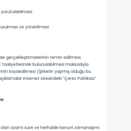
n yürütülebilmesi
uşturulması ve yönetilmesi
kilde gerçekleştirmelerinin temin edilmesi;
lık faaliyetlerinde bulunulabilmesi maksadıyla
erinin kaydedilmesi (Şirketin yapmış olduğu bu
 açıklamalar internet sitesindeki “Çerez Politikası”
e;
erekli olan azami süre ve herhalde kanuni zamanaşımı