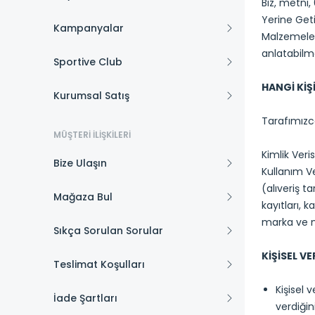
Biz, metni
Yerine Get
Kampanyalar
Malzemeleri
anlatabilm
Sportive Club
HANGİ KİŞİ
Kurumsal Satış
Tarafımızca
MÜŞTERI İLIŞKILERI
Kimlik Veri
Bize Ulaşın
Kullanım Ver
(alıveriş t
Mağaza Bul
kayıtları, k
marka ve mo
Sıkça Sorulan Sorular
KİŞİSEL V
Teslimat Koşulları
Kişisel 
İade Şartları
verdiğin