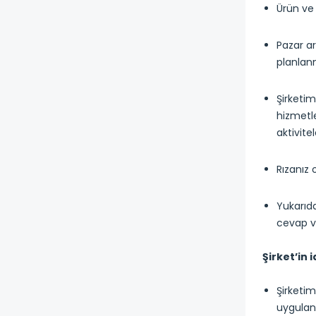
Ürün ve 
Pazar ar
planlan
Şirketim
hizmetle
aktivite
Rızanız 
Yukarıda
cevap ve
Şirket’in 
Şirketim
uygula