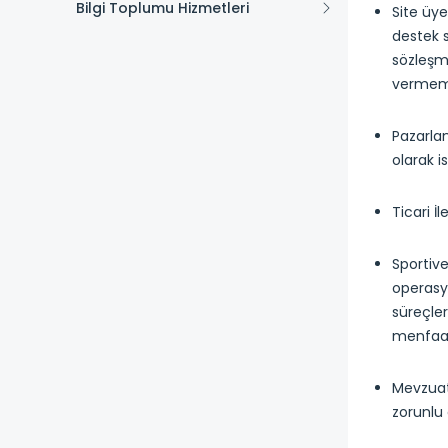
Bilgi Toplumu Hizmetleri
Site üye
destek s
sözleşme
vermeme
Pazarlam
olarak i
Ticari İ
Sportive
operasyo
süreçler
menfaatl
Mevzuat
zorunlu