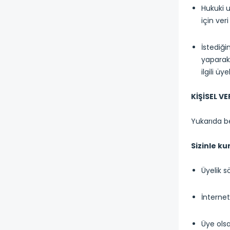
Hukuki u
için ver
İstediği
yaparak 
ilgili üy
KİŞİSEL V
Yukarıda be
Sizinle ku
Üyelik s
İnterne
Üye olsa