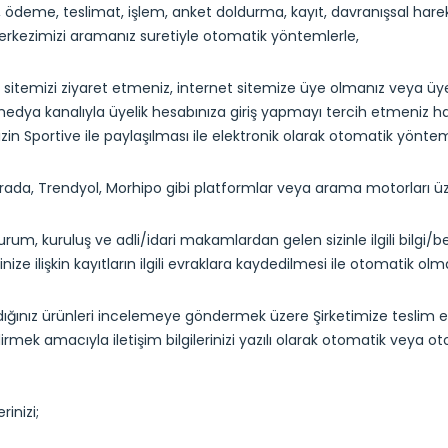
ş, ödeme, teslimat, işlem, anket doldurma, kayıt, davranışsal hare
erkezimizi aramanız suretiyle otomatik yöntemlerle,
t sitemizi ziyaret etmeniz, internet sitemize üye olmanız veya 
edya kanalıyla üyelik hesabınıza giriş yapmayı tercih etmeniz hali
nizin Sportive ile paylaşılması ile elektronik olarak otomatik yöntem
rada, Trendyol, Morhipo gibi platformlar veya arama motorları ü
rum, kuruluş ve adli/idari makamlardan gelen sizinle ilgili bilgi/
inize ilişkin kayıtların ilgili evraklara kaydedilmesi ile otomatik o
dığınız ürünleri incelemeye göndermek üzere Şirketimize teslim e
dirmek amacıyla iletişim bilgilerinizi yazılı olarak otomatik vey
erinizi;