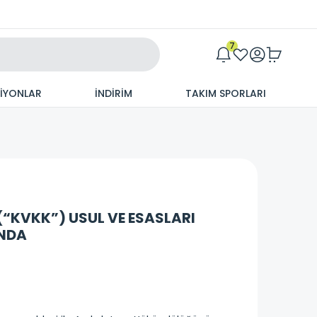
Maxim
7
SİYONLAR
İNDİRİM
TAKIM SPORLARI
(“KVKK”) USUL VE ESASLARI
INDA