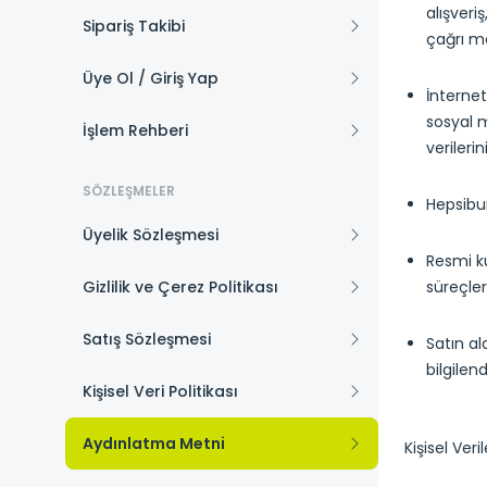
alışveri
Sipariş Takibi
çağrı m
Üye Ol / Giriş Yap
İnterne
sosyal m
İşlem Rehberi
verileri
SÖZLEŞMELER
Hepsibu
Üyelik Sözleşmesi
Resmi ku
Gizlilik ve Çerez Politikası
süreçler
Satış Sözleşmesi
Satın al
bilgilen
Kişisel Veri Politikası
Aydınlatma Metni
Kişisel Veril