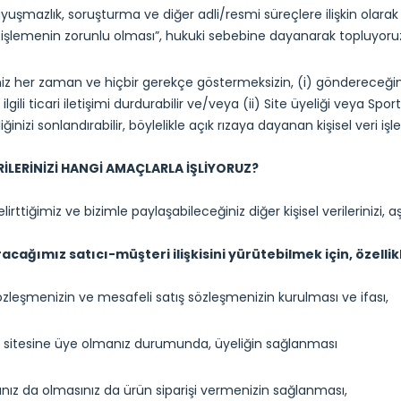
yuşmazlık, soruşturma ve diğer adli/resmi süreçlere ilişkin olarak 
i işlemenin zorunlu olması”, hukuki sebebine dayanarak topluyoruz 
niz her zaman ve hiçbir gerekçe göstermeksizin, (i) göndereceğimiz t
ilgili ticari iletişimi durdurabilir ve/veya (ii) Site üyeliği veya Spor
eliğinizi sonlandırabilir, böylelikle açık rızaya dayanan kişisel veri i
ERİLERİNİZİ HANGİ AMAÇLARLA İŞLİYORUZ?
lirttiğimiz ve bizimle paylaşabileceğiniz diğer kişisel verilerinizi,
racağımız satıcı-müşteri ilişkisini yürütebilmek için, özellik
özleşmenizin ve mesafeli satış sözleşmenizin kurulması ve ifası,
t sitesine üye olmanız durumunda, üyeliğin sağlanması
nız da olmasınız da ürün siparişi vermenizin sağlanması,