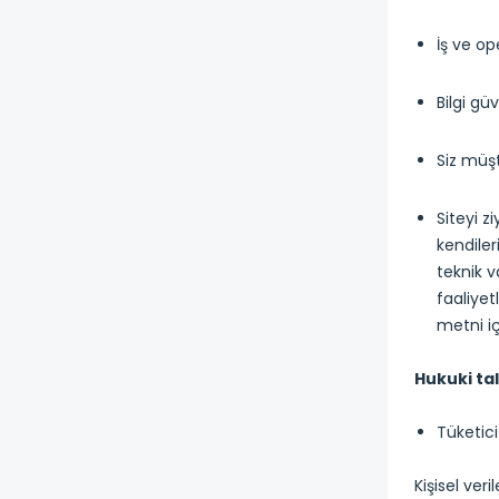
İş ve op
Bilgi gü
Siz müş
Siteyi z
kendiler
teknik v
faaliyet
metni iç
Hukuki tal
Tüketici
Kişisel ver