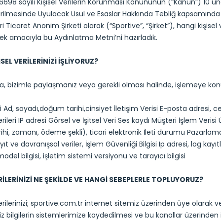
, 6698 sayılı Kişisel Verilerin Korunması Kanununun (“Kanun”) 1
irilmesinde Uyulacak Usul ve Esaslar Hakkında Tebliğ kapsamında v
 Ticaret Anonim Şirketi olarak (“Sportive”, “Şirket”), hangi kişisel 
ek amacıyla bu Aydınlatma Metni’ni hazırladık.
SEL VERİLERİNİZİ İŞLİYORUZ?
, bizimle paylaşmanız veya gerekli olması halinde, işlemeye konu ol
si Ad, soyadı,doğum tarihi,cinsiyet İletişim Verisi E-posta adres
ileri IP adresi Görsel ve İşitsel Veri Ses kaydı Müşteri İşlem Verisi Ürü
arihi, zamanı, ödeme şekli), ticari elektronik İleti durumu Pazarlama 
ayıt ve davranışsal veriler, İşlem Güvenliği Bilgisi Ip adresi, log kayı
del bilgisi, işletim sistemi versiyonu ve tarayıcı bilgisi
ERİLERİNİZİ NE ŞEKİLDE VE HANGİ SEBEPLERLE TOPLUYORUZ?
verilerinizi; sportive.com.tr internet sitemiz üzerinden üye olara
iz bilgilerin sistemlerimize kaydedilmesi ve bu kanallar üzerinden