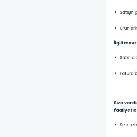
Satışın 
Ürünler
İlgili me
Satın al
Fatura b
Size verd
faaliyetle
Size öze