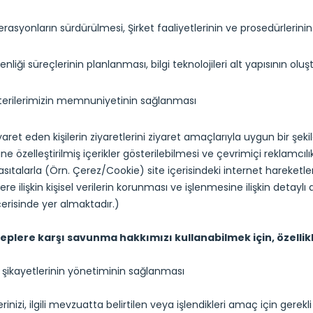
erasyonların sürdürülmesi, Şirket faaliyetlerinin ve prosedürlerini
venliği süreçlerinin planlanması, bilgi teknolojileri alt yapısının ol
terilerimizin memnuniyetinin sağlanması
iyaret eden kişilerin ziyaretlerini ziyaret amaçlarıyla uygun bir şe
ine özelleştirilmiş içerikler gösterilebilmesi ve çevrimiçi reklamcı
asıtalarla (Örn. Çerez/Cookie) site içerisindeki internet hareketl
lere ilişkin kişisel verilerin korunması ve işlenmesine ilişkin detaylı
erisinde yer almaktadır.)
eplere karşı savunma hakkımızı kullanabilmek için, özellikl
 şikayetlerinin yönetiminin sağlanması
ilerinizi, ilgili mevzuatta belirtilen veya işlendikleri amaç için g