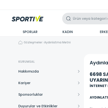
Üzeri 3 Taksit
SPORLAR
KADIN
ERKE
Sözleşmeler
Aydınlatma Metni
Aydınl
KURUMSAL
Hakkımızda
6698 S
UYARIN
Kariyer
İNTERNET
Sponsorluklar
AYDINLAT
Duyurular ve Etkinlikler