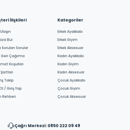
eri İlişkileri
Kategoriler
 Ulaşın
Erkek Ayakkabı
aza Bul
Erkek Giyim
a Sorulan Sorular
Erkek Aksesuar
 Geri Çağırma
Kadın Ayakkabı
imat Koşulları
Kadın Giyim
 Şartları
Kadın Aksesuar
riş Takip
Çocuk Ayakkabı
Ol / Giriş Yap
Çocuk Giyim
m Rehberi
Çocuk Aksesuar
Çağrı Merkezi: 0850 222 09 49