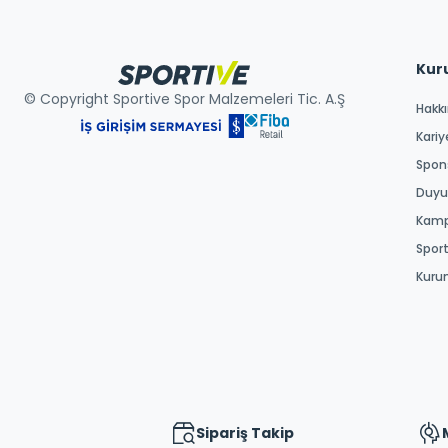
Kur
© Copyright Sportive Spor Malzemeleri Tic. A.Ş
Hakk
Kariy
Spons
Duyur
Kamp
Spor
Kuru
Sipariş Takip