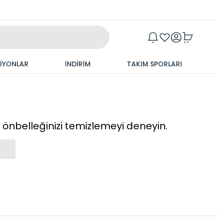
Maxim
SİYONLAR
İNDİRİM
TAKIM SPORLARI
cı önbelleğinizi temizlemeyi deneyin.