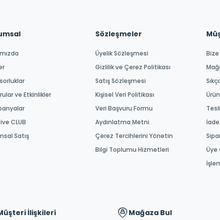
umsal
Sözleşmeler
Müşt
ımızda
Üyelik Sözleşmesi
Bize
er
Gizlilik ve Çerez Politikası
Mağ
orluklar
Satış Sözleşmesi
Sıkç
ular ve Etkinlikler
Kişisel Veri Politikası
Ürün
anyalar
Veri Başvuru Formu
Tesl
tive CLUB
Aydınlatma Metni
İade
msal Satış
Çerez Tercihlerini Yönetin
Sipa
Bilgi Toplumu Hizmetleri
Üye 
İşle
Müşteri İlişkileri
Mağaza Bul