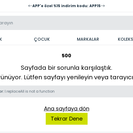
APP'e özel %15 indirim kodu: APP15
K
ÇOCUK
MARKALAR
KOLEK
500
Sayfada bir sorunla karşılaştık.
örünüyor. Lütfen sayfayı yenileyin veya tarayı
or:
l.replaceAll is not a function
Ana sayfaya dön
Tekrar Dene