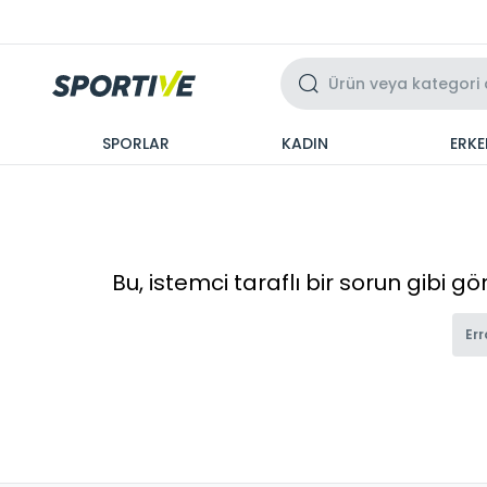
Üzeri 3 Taksit
SPORLAR
KADIN
ERKE
Bu, istemci taraflı bir sorun gibi g
Err