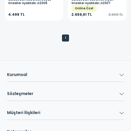
Sneaker Ayakkabı JI2306
Sneaker Ayakkabı JI2307
Online Özel
4.499 TL
2.659,91 TL
3.499 TL
1
Kurumsal
Sözleşmeler
Müşteri İlişkileri