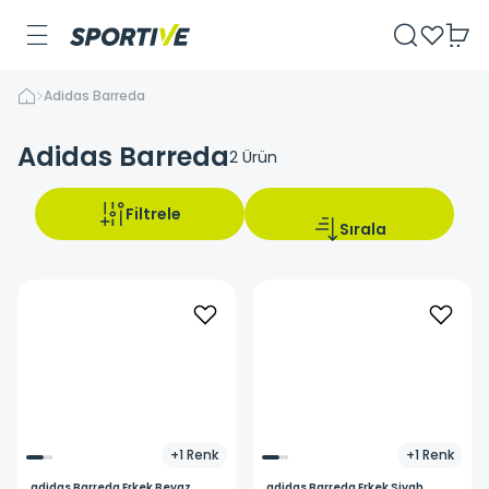
Adidas Barreda
Adidas Barreda
2
Ürün
Filtrele
Sırala
+
1
Renk
+
1
Renk
adidas
Barreda Erkek Beyaz
adidas
Barreda Erkek Siyah