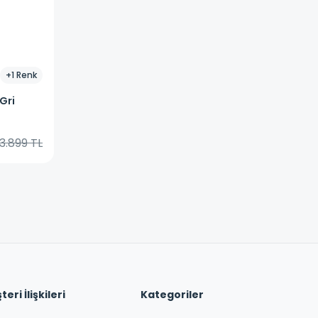
+
1
Renk
Gri
3.899 TL
eri İlişkileri
Kategoriler