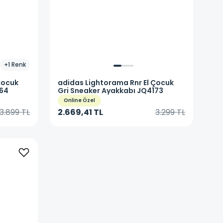
+
1
Renk
Çocuk
adidas
Lightorama Rnr El Çocuk
164
Gri Sneaker Ayakkabı JQ4173
Online Özel
3.899 TL
2.669,41 TL
3.299 TL