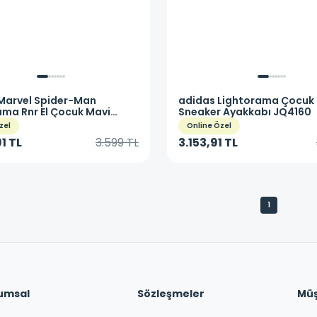
Marvel Spider-Man
adidas
Lightorama Çocuk 
ama Rnr El Çocuk Mavi
Sneaker Ayakkabı JQ4160
 Ayakkabı HQ9191
zel
Online Özel
1 TL
3.599 TL
3.153,91 TL
1
umsal
Sözleşmeler
Müşt