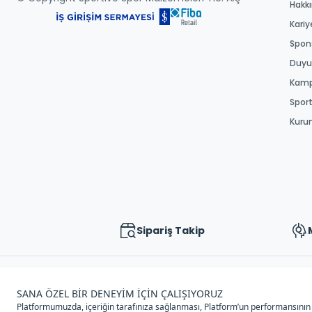
Hakk
Kariy
Spons
Duyur
Kamp
Spor
Kuru
Sipariş Takip