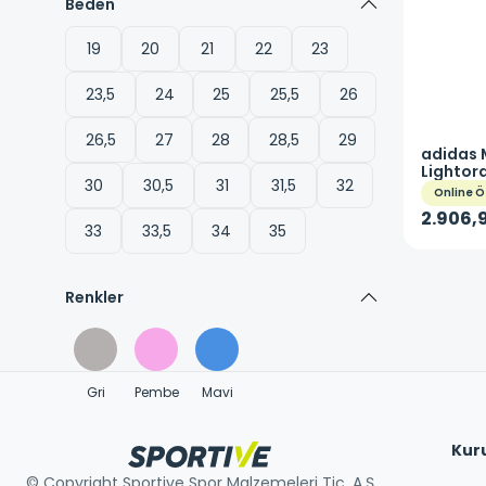
Beden
19
20
21
22
23
23,5
24
25
25,5
26
26,5
27
28
28,5
29
adidas
Lightor
30
30,5
31
31,5
32
Sneaker
Online Ö
2.906,9
33
33,5
34
35
Renkler
Gri
Pembe
Mavi
Kur
© Copyright Sportive Spor Malzemeleri Tic. A.Ş