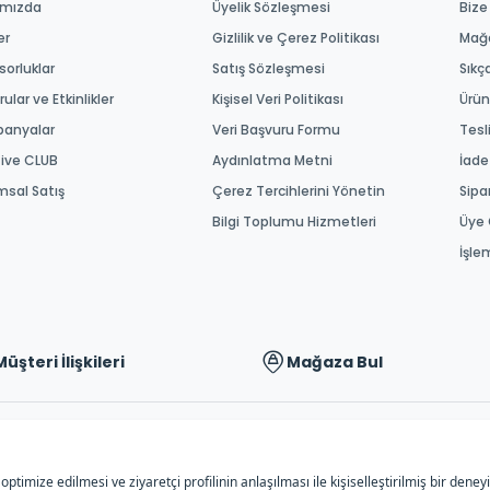
ımızda
Üyelik Sözleşmesi
Bize
er
Gizlilik ve Çerez Politikası
Mağ
orluklar
Satış Sözleşmesi
Sıkç
ular ve Etkinlikler
Kişisel Veri Politikası
Ürün
anyalar
Veri Başvuru Formu
Tesl
tive CLUB
Aydınlatma Metni
İade
msal Satış
Çerez Tercihlerini Yönetin
Sipa
Bilgi Toplumu Hizmetleri
Üye 
İşle
Müşteri İlişkileri
Mağaza Bul