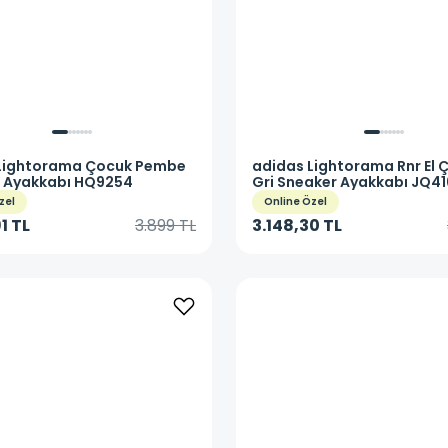
Lightorama Çocuk Pembe
adidas
Lightorama Rnr El 
 Ayakkabı HQ9254
Gri Sneaker Ayakkabı JQ4
zel
Online Özel
1 TL
3.899 TL
3.148,30 TL