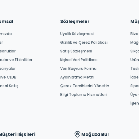
umsal
Sözleşmeler
Müşt
ımızda
Üyelik Sözleşmesi
Bize
er
Gizlilik ve Çerez Politikası
Mağ
orluklar
Satış Sözleşmesi
Sıkç
ular ve Etkinlikler
Kişisel Veri Politikası
Ürün
anyalar
Veri Başvuru Formu
Tesl
tive CLUB
Aydınlatma Metni
İade
msal Satış
Çerez Tercihlerini Yönetin
Sipa
Bilgi Toplumu Hizmetleri
Üye 
İşle
Müşteri İlişkileri
Mağaza Bul