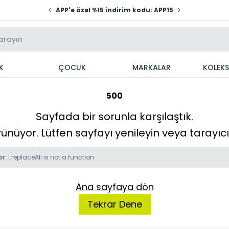
APP'e özel %15 indirim kodu: APP15
K
ÇOCUK
MARKALAR
KOLEK
500
Sayfada bir sorunla karşılaştık.
örünüyor. Lütfen sayfayı yenileyin veya tarayı
or:
l.replaceAll is not a function
Ana sayfaya dön
Tekrar Dene