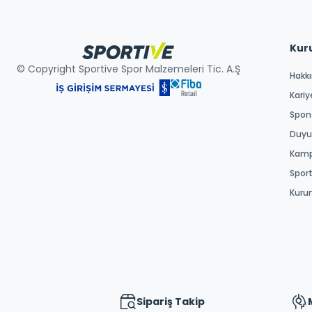
Kur
© Copyright Sportive Spor Malzemeleri Tic. A.Ş
Hakk
Kariy
Spons
Duyur
Kamp
Spor
Kuru
Sipariş Takip