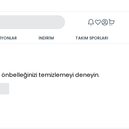
Maxim
SİYONLAR
İNDİRİM
TAKIM SPORLARI
cı önbelleğinizi temizlemeyi deneyin.