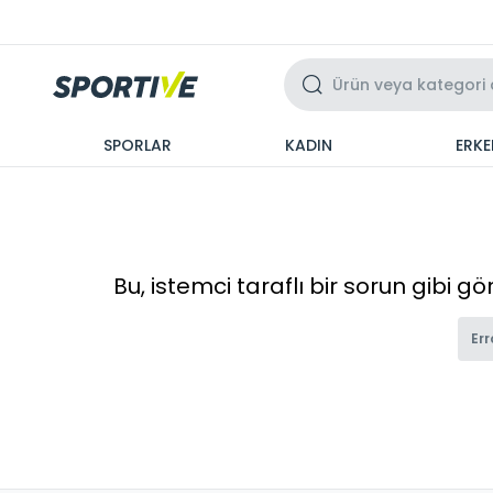
Üzeri 3 Taksit
SPORLAR
KADIN
ERKE
Bu, istemci taraflı bir sorun gibi g
Err