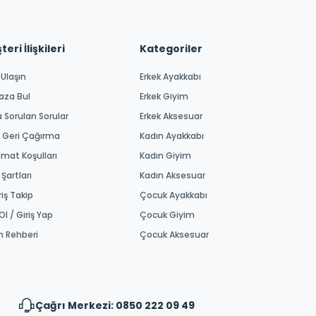
eri İlişkileri
Kategoriler
 Ulaşın
Erkek Ayakkabı
aza Bul
Erkek Giyim
a Sorulan Sorular
Erkek Aksesuar
 Geri Çağırma
Kadın Ayakkabı
imat Koşulları
Kadın Giyim
 Şartları
Kadın Aksesuar
riş Takip
Çocuk Ayakkabı
Ol / Giriş Yap
Çocuk Giyim
m Rehberi
Çocuk Aksesuar
Çağrı Merkezi: 0850 222 09 49