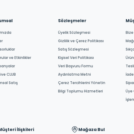
umsal
Sözleşmeler
Müşt
ımızda
Üyelik Sözleşmesi
Bize
er
Gizlilik ve Çerez Politikası
Mağ
orluklar
Satış Sözleşmesi
Sıkç
ular ve Etkinlikler
Kişisel Veri Politikası
Ürün
anyalar
Veri Başvuru Formu
Tesl
tive CLUB
Aydınlatma Metni
İade
msal Satış
Çerez Tercihlerini Yönetin
Sipa
Bilgi Toplumu Hizmetleri
Üye 
İşle
Müşteri İlişkileri
Mağaza Bul