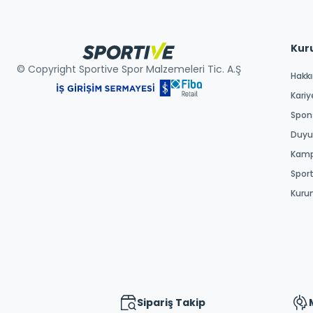
Kur
© Copyright Sportive Spor Malzemeleri Tic. A.Ş
Hakk
Kariy
Spons
Duyur
Kamp
Spor
Kuru
Sipariş Takip