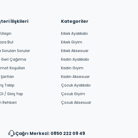
eri İlişkileri
Kategoriler
 Ulaşın
Erkek Ayakkabı
aza Bul
Erkek Giyim
a Sorulan Sorular
Erkek Aksesuar
 Geri Çağırma
Kadın Ayakkabı
imat Koşulları
Kadın Giyim
 Şartları
Kadın Aksesuar
riş Takip
Çocuk Ayakkabı
Ol / Giriş Yap
Çocuk Giyim
m Rehberi
Çocuk Aksesuar
Çağrı Merkezi: 0850 222 09 49