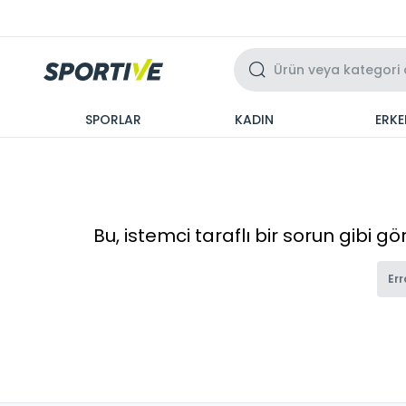
Üzeri 3 Taksit
SPORLAR
KADIN
ERKE
Bu, istemci taraflı bir sorun gibi g
Err