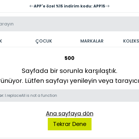
APP'e özel %15 indirim kodu: APP15
K
ÇOCUK
MARKALAR
KOLEK
500
Sayfada bir sorunla karşılaştık.
örünüyor. Lütfen sayfayı yenileyin veya tarayı
or:
l.replaceAll is not a function
Ana sayfaya dön
Tekrar Dene