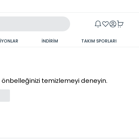
Maxim
SİYONLAR
İNDİRİM
TAKIM SPORLARI
cı önbelleğinizi temizlemeyi deneyin.