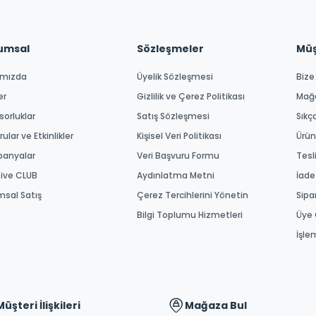
umsal
Sözleşmeler
Müşt
ımızda
Üyelik Sözleşmesi
Bize
er
Gizlilik ve Çerez Politikası
Mağ
orluklar
Satış Sözleşmesi
Sıkç
ular ve Etkinlikler
Kişisel Veri Politikası
Ürün
anyalar
Veri Başvuru Formu
Tesl
tive CLUB
Aydınlatma Metni
İade
msal Satış
Çerez Tercihlerini Yönetin
Sipa
Bilgi Toplumu Hizmetleri
Üye 
İşle
Müşteri İlişkileri
Mağaza Bul