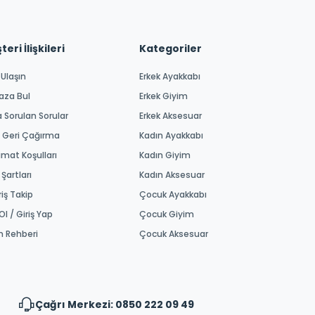
eri İlişkileri
Kategoriler
 Ulaşın
Erkek Ayakkabı
aza Bul
Erkek Giyim
a Sorulan Sorular
Erkek Aksesuar
 Geri Çağırma
Kadın Ayakkabı
imat Koşulları
Kadın Giyim
 Şartları
Kadın Aksesuar
riş Takip
Çocuk Ayakkabı
Ol / Giriş Yap
Çocuk Giyim
m Rehberi
Çocuk Aksesuar
Çağrı Merkezi: 0850 222 09 49