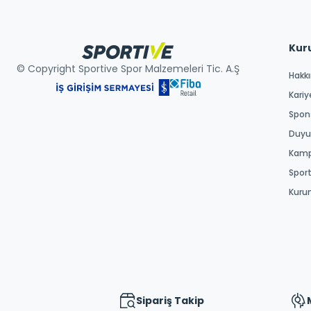
Kur
© Copyright Sportive Spor Malzemeleri Tic. A.Ş
Hakk
Kariy
Spons
Duyur
Kamp
Spor
Kuru
Sipariş Takip