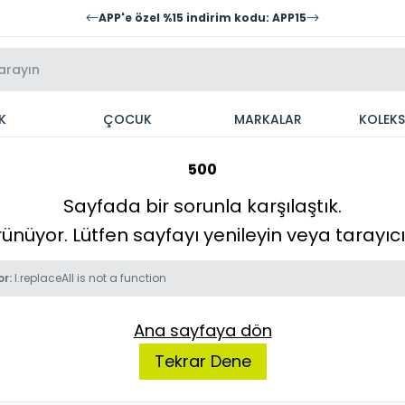
APP'e özel %15 indirim kodu: APP15
K
ÇOCUK
MARKALAR
KOLEK
500
Sayfada bir sorunla karşılaştık.
örünüyor. Lütfen sayfayı yenileyin veya tarayı
or:
l.replaceAll is not a function
Ana sayfaya dön
Tekrar Dene