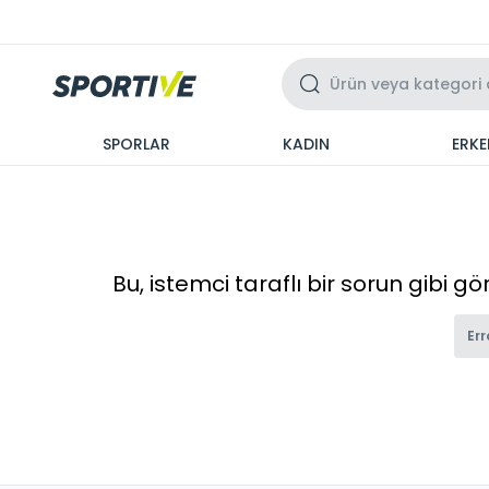
Üzeri 3 Taksit
SPORLAR
KADIN
ERKE
Bu, istemci taraflı bir sorun gibi g
Err