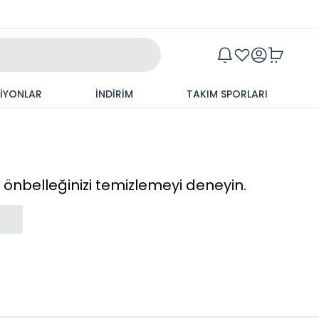
Maxim
SİYONLAR
İNDİRİM
TAKIM SPORLARI
cı önbelleğinizi temizlemeyi deneyin.