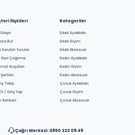
eri İlişkileri
Kategoriler
 Ulaşın
Erkek Ayakkabı
aza Bul
Erkek Giyim
a Sorulan Sorular
Erkek Aksesuar
 Geri Çağırma
Kadın Ayakkabı
imat Koşulları
Kadın Giyim
 Şartları
Kadın Aksesuar
riş Takip
Çocuk Ayakkabı
Ol / Giriş Yap
Çocuk Giyim
m Rehberi
Çocuk Aksesuar
Çağrı Merkezi: 0850 222 09 49