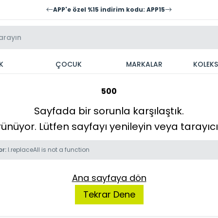
APP'e özel %15 indirim kodu: APP15
K
ÇOCUK
MARKALAR
KOLEK
500
Sayfada bir sorunla karşılaştık.
örünüyor. Lütfen sayfayı yenileyin veya tarayı
or:
l.replaceAll is not a function
Ana sayfaya dön
Tekrar Dene