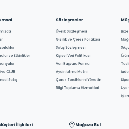
umsal
Sözleşmeler
Müşt
ımızda
Üyelik Sözleşmesi
Bize
er
Gizlilik ve Çerez Politikası
Mağ
orluklar
Satış Sözleşmesi
Sıkç
ular ve Etkinlikler
Kişisel Veri Politikası
Ürün
anyalar
Veri Başvuru Formu
Tesl
tive CLUB
Aydınlatma Metni
İade
msal Satış
Çerez Tercihlerini Yönetin
Sipa
Bilgi Toplumu Hizmetleri
Üye 
İşle
Müşteri İlişkileri
Mağaza Bul