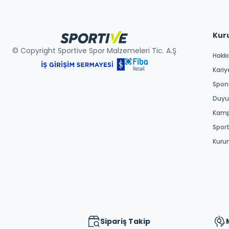
Kur
© Copyright Sportive Spor Malzemeleri Tic. A.Ş
Hakk
Kariy
Spons
Duyur
Kamp
Spor
Kuru
Sipariş Takip