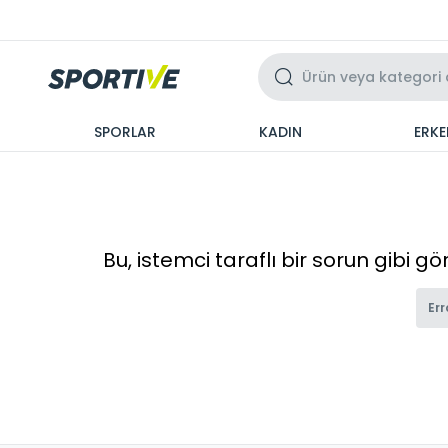
Üzeri 3 Taksit
SPORLAR
KADIN
ERKE
Bu, istemci taraflı bir sorun gibi g
Err