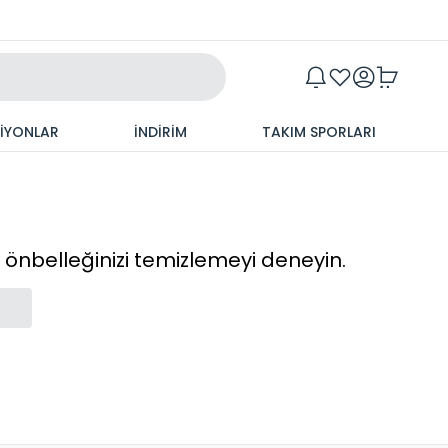
Maxim
SİYONLAR
İNDİRİM
TAKIM SPORLARI
cı önbelleğinizi temizlemeyi deneyin.