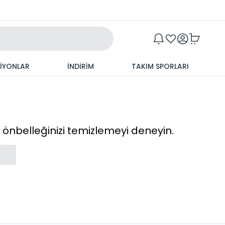
Maxim
SİYONLAR
İNDİRİM
TAKIM SPORLARI
cı önbelleğinizi temizlemeyi deneyin.