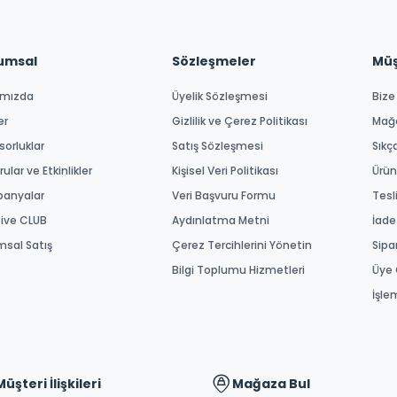
umsal
Sözleşmeler
Müşt
ımızda
Üyelik Sözleşmesi
Bize
er
Gizlilik ve Çerez Politikası
Mağ
orluklar
Satış Sözleşmesi
Sıkç
ular ve Etkinlikler
Kişisel Veri Politikası
Ürün
anyalar
Veri Başvuru Formu
Tesl
tive CLUB
Aydınlatma Metni
İade
msal Satış
Çerez Tercihlerini Yönetin
Sipa
Bilgi Toplumu Hizmetleri
Üye 
İşle
Müşteri İlişkileri
Mağaza Bul