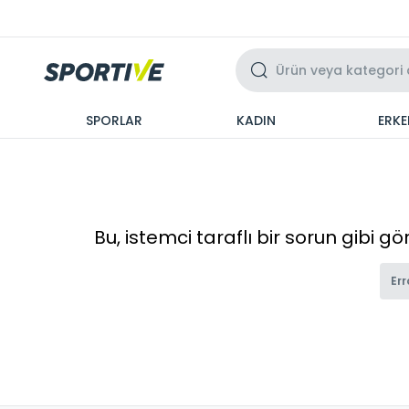
Üzeri 3 Taksit
SPORLAR
KADIN
ERKE
Bu, istemci taraflı bir sorun gibi g
Err