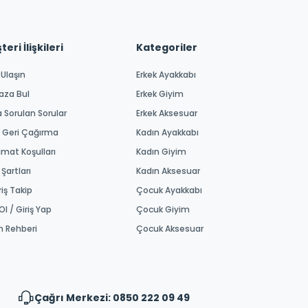
eri İlişkileri
Kategoriler
 Ulaşın
Erkek Ayakkabı
aza Bul
Erkek Giyim
a Sorulan Sorular
Erkek Aksesuar
 Geri Çağırma
Kadın Ayakkabı
imat Koşulları
Kadın Giyim
 Şartları
Kadın Aksesuar
riş Takip
Çocuk Ayakkabı
Ol / Giriş Yap
Çocuk Giyim
m Rehberi
Çocuk Aksesuar
Çağrı Merkezi: 0850 222 09 49