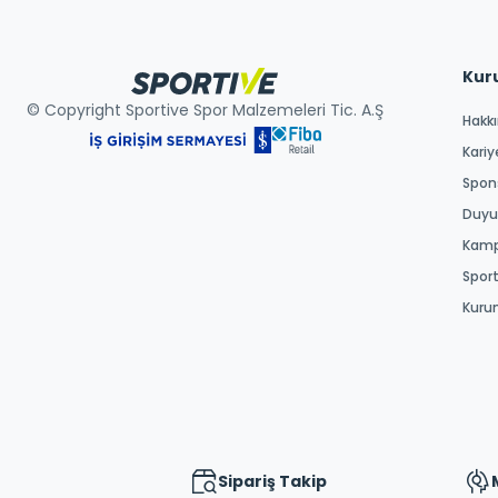
Kur
© Copyright Sportive Spor Malzemeleri Tic. A.Ş
Hakk
Kariy
Spons
Duyur
Kamp
Spor
Kuru
Sipariş Takip