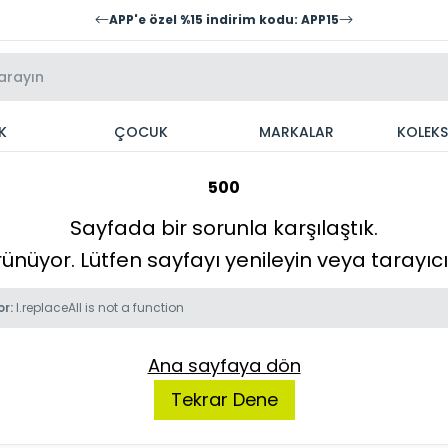
APP'e özel %15 indirim kodu: APP15
K
ÇOCUK
MARKALAR
KOLEK
500
Sayfada bir sorunla karşılaştık.
örünüyor. Lütfen sayfayı yenileyin veya tarayı
or:
l.replaceAll is not a function
Ana sayfaya dön
Tekrar Dene