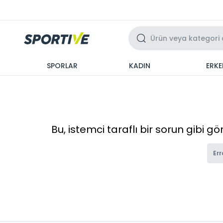
Üzeri 3 Taksit
SPORLAR
KADIN
ERKE
Bu, istemci taraflı bir sorun gibi g
Err