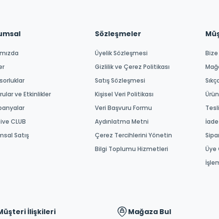
umsal
Sözleşmeler
Müşt
ımızda
Üyelik Sözleşmesi
Bize
er
Gizlilik ve Çerez Politikası
Mağ
orluklar
Satış Sözleşmesi
Sıkç
ular ve Etkinlikler
Kişisel Veri Politikası
Ürün
anyalar
Veri Başvuru Formu
Tesl
tive CLUB
Aydınlatma Metni
İade
msal Satış
Çerez Tercihlerini Yönetin
Sipa
Bilgi Toplumu Hizmetleri
Üye 
İşle
Müşteri İlişkileri
Mağaza Bul