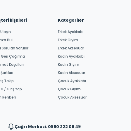
eri İlişkileri
Kategoriler
 Ulaşın
Erkek Ayakkabı
aza Bul
Erkek Giyim
a Sorulan Sorular
Erkek Aksesuar
 Geri Çağırma
Kadın Ayakkabı
imat Koşulları
Kadın Giyim
 Şartları
Kadın Aksesuar
riş Takip
Çocuk Ayakkabı
Ol / Giriş Yap
Çocuk Giyim
m Rehberi
Çocuk Aksesuar
Çağrı Merkezi: 0850 222 09 49