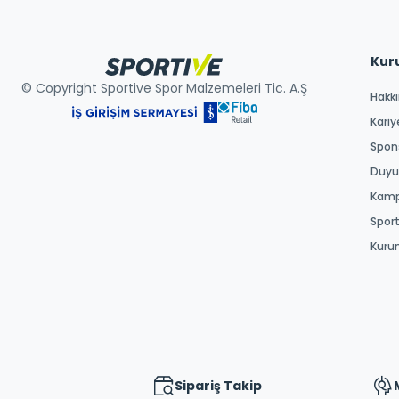
Kur
© Copyright Sportive Spor Malzemeleri Tic. A.Ş
Hakk
Kariy
Spons
Duyur
Kamp
Spor
Kuru
Sipariş Takip