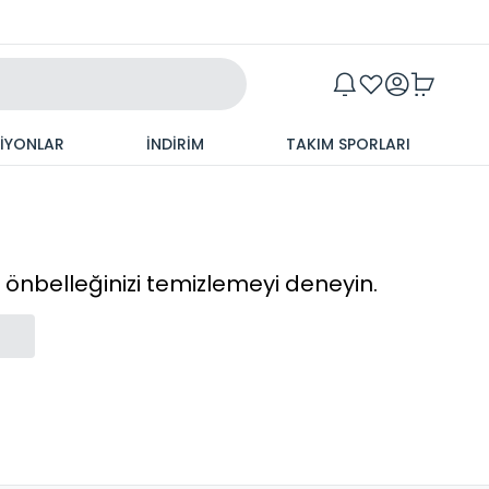
Maxim
SİYONLAR
İNDİRİM
TAKIM SPORLARI
cı önbelleğinizi temizlemeyi deneyin.