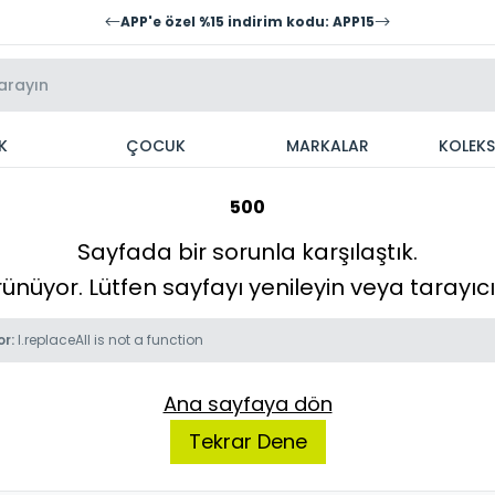
APP'e özel %15 indirim kodu: APP15
K
ÇOCUK
MARKALAR
KOLEK
500
Sayfada bir sorunla karşılaştık.
örünüyor. Lütfen sayfayı yenileyin veya tarayı
or:
l.replaceAll is not a function
Ana sayfaya dön
Tekrar Dene