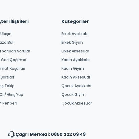
eri İlişkileri
Kategoriler
 Ulaşın
Erkek Ayakkabı
aza Bul
Erkek Giyim
a Sorulan Sorular
Erkek Aksesuar
 Geri Çağırma
Kadın Ayakkabı
imat Koşulları
Kadın Giyim
 Şartları
Kadın Aksesuar
riş Takip
Çocuk Ayakkabı
Ol / Giriş Yap
Çocuk Giyim
m Rehberi
Çocuk Aksesuar
Çağrı Merkezi: 0850 222 09 49