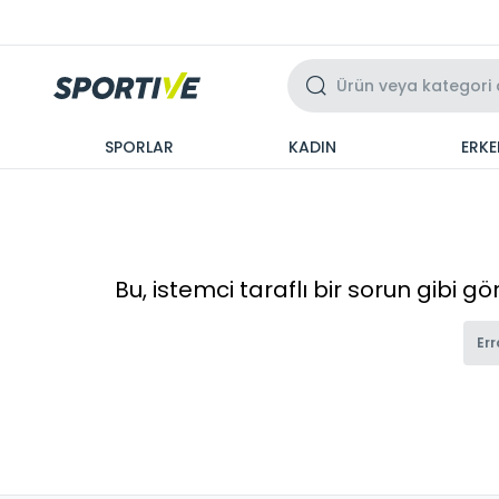
Üzeri 3 Taksit
SPORLAR
KADIN
ERKE
Bu, istemci taraflı bir sorun gibi g
Err