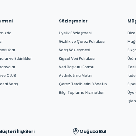
umsal
Sözleşmeler
Müşt
ımızda
Üyelik Sözleşmesi
Bize
er
Gizlilik ve Çerez Politikası
Mağ
orluklar
Satış Sözleşmesi
Sıkç
ular ve Etkinlikler
Kişisel Veri Politikası
Ürün
anyalar
Veri Başvuru Formu
Tesl
tive CLUB
Aydınlatma Metni
İade
msal Satış
Çerez Tercihlerini Yönetin
Sipa
Bilgi Toplumu Hizmetleri
Üye 
İşle
Müşteri İlişkileri
Mağaza Bul