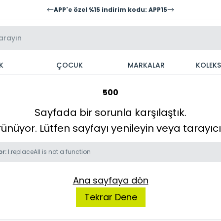
APP'e özel %15 indirim kodu: APP15
K
ÇOCUK
MARKALAR
KOLEK
500
Sayfada bir sorunla karşılaştık.
örünüyor. Lütfen sayfayı yenileyin veya tarayı
or:
l.replaceAll is not a function
Ana sayfaya dön
Tekrar Dene