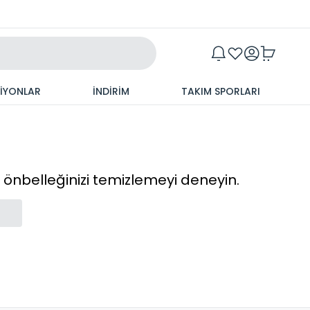
Maxim
SİYONLAR
İNDİRİM
TAKIM SPORLARI
cı önbelleğinizi temizlemeyi deneyin.