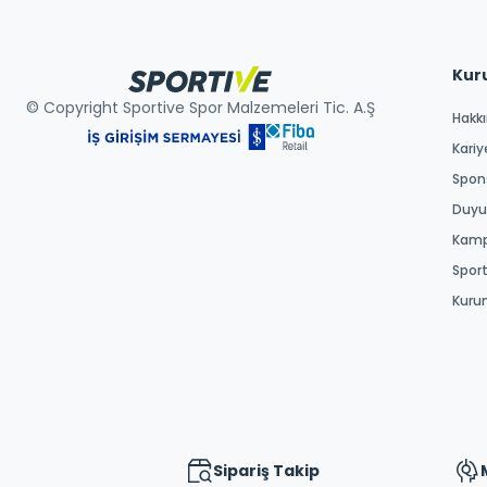
Kur
© Copyright Sportive Spor Malzemeleri Tic. A.Ş
Hakk
Kariy
Spons
Duyur
Kamp
Spor
Kuru
Sipariş Takip