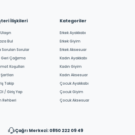
eri İlişkileri
Kategoriler
 Ulaşın
Erkek Ayakkabı
aza Bul
Erkek Giyim
a Sorulan Sorular
Erkek Aksesuar
 Geri Çağırma
Kadın Ayakkabı
imat Koşulları
Kadın Giyim
 Şartları
Kadın Aksesuar
riş Takip
Çocuk Ayakkabı
Ol / Giriş Yap
Çocuk Giyim
m Rehberi
Çocuk Aksesuar
Çağrı Merkezi: 0850 222 09 49