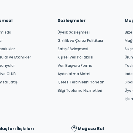
umsal
Sözleşmeler
Müşt
ımızda
Üyelik Sözleşmesi
Bize
er
Gizlilik ve Çerez Politikası
Mağ
orluklar
Satış Sözleşmesi
Sıkç
ular ve Etkinlikler
Kişisel Veri Politikası
Ürün
anyalar
Veri Başvuru Formu
Tesl
tive CLUB
Aydınlatma Metni
İade
msal Satış
Çerez Tercihlerini Yönetin
Sipa
Bilgi Toplumu Hizmetleri
Üye 
İşle
Müşteri İlişkileri
Mağaza Bul