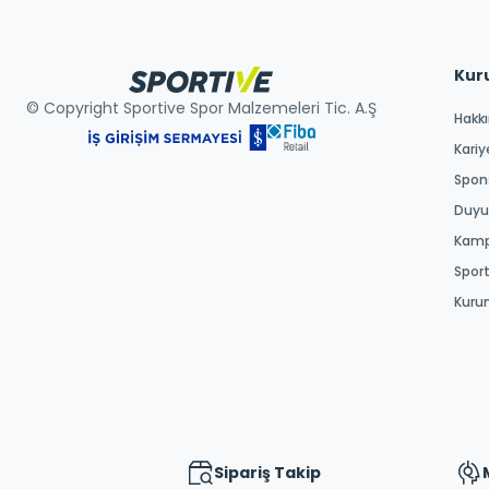
Kur
© Copyright Sportive Spor Malzemeleri Tic. A.Ş
Hakk
Kariy
Spons
Duyur
Kamp
Spor
Kuru
Sipariş Takip