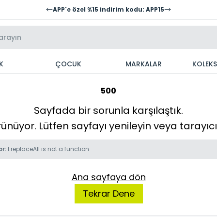
APP'e özel %15 indirim kodu: APP15
K
ÇOCUK
MARKALAR
KOLEK
500
Sayfada bir sorunla karşılaştık.
örünüyor. Lütfen sayfayı yenileyin veya tarayı
or:
l.replaceAll is not a function
Ana sayfaya dön
Tekrar Dene