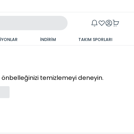
Maxim
SİYONLAR
İNDİRİM
TAKIM SPORLARI
cı önbelleğinizi temizlemeyi deneyin.