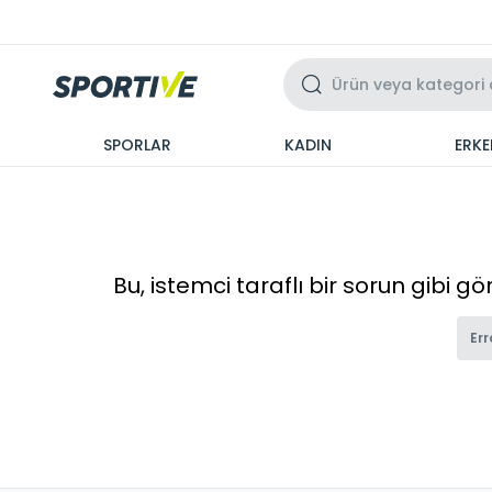
Üzeri 3 Taksit
SPORLAR
KADIN
ERKE
Bu, istemci taraflı bir sorun gibi g
Err