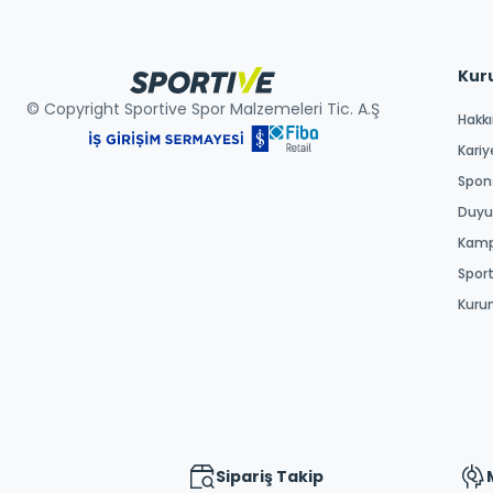
Kur
© Copyright Sportive Spor Malzemeleri Tic. A.Ş
Hakk
Kariy
Spons
Duyur
Kamp
Spor
Kuru
Sipariş Takip