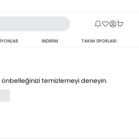
Maxim
SİYONLAR
İNDİRİM
TAKIM SPORLARI
cı önbelleğinizi temizlemeyi deneyin.