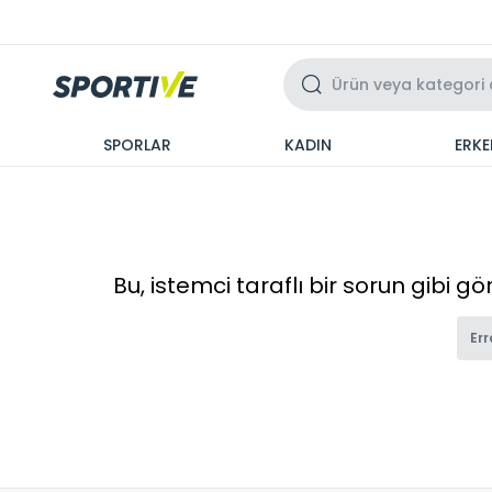
Üzeri 3 Taksit
SPORLAR
KADIN
ERKE
Bu, istemci taraflı bir sorun gibi g
Err