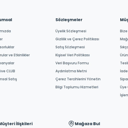
umsal
Sözleşmeler
Müşt
ımızda
Üyelik Sözleşmesi
Bize
er
Gizlilik ve Çerez Politikası
Mağ
orluklar
Satış Sözleşmesi
Sıkç
ular ve Etkinlikler
Kişisel Veri Politikası
Ürün
anyalar
Veri Başvuru Formu
Tesl
tive CLUB
Aydınlatma Metni
İade
msal Satış
Çerez Tercihlerini Yönetin
Sipa
Bilgi Toplumu Hizmetleri
Üye 
İşle
Müşteri İlişkileri
Mağaza Bul