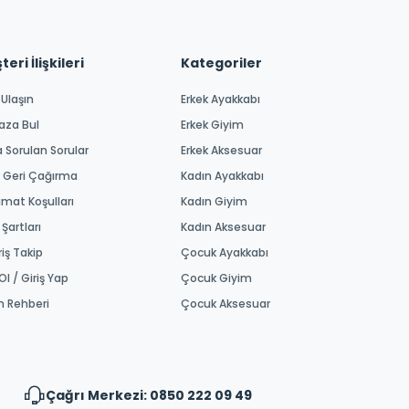
eri İlişkileri
Kategoriler
 Ulaşın
Erkek Ayakkabı
aza Bul
Erkek Giyim
a Sorulan Sorular
Erkek Aksesuar
 Geri Çağırma
Kadın Ayakkabı
imat Koşulları
Kadın Giyim
 Şartları
Kadın Aksesuar
riş Takip
Çocuk Ayakkabı
Ol / Giriş Yap
Çocuk Giyim
m Rehberi
Çocuk Aksesuar
Çağrı Merkezi: 0850 222 09 49