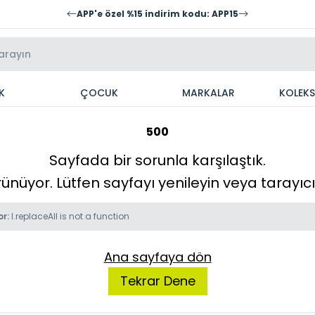
APP'e özel %15 indirim kodu: APP15
K
ÇOCUK
MARKALAR
KOLEK
500
Sayfada bir sorunla karşılaştık.
örünüyor. Lütfen sayfayı yenileyin veya tarayı
or:
l.replaceAll is not a function
Ana sayfaya dön
Tekrar Dene