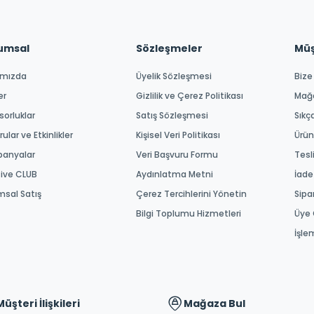
umsal
Sözleşmeler
Müşt
ımızda
Üyelik Sözleşmesi
Bize
er
Gizlilik ve Çerez Politikası
Mağ
orluklar
Satış Sözleşmesi
Sıkç
ular ve Etkinlikler
Kişisel Veri Politikası
Ürün
anyalar
Veri Başvuru Formu
Tesl
tive CLUB
Aydınlatma Metni
İade
msal Satış
Çerez Tercihlerini Yönetin
Sipa
Bilgi Toplumu Hizmetleri
Üye 
İşle
Müşteri İlişkileri
Mağaza Bul