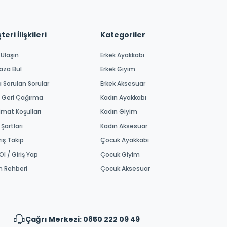
eri İlişkileri
Kategoriler
 Ulaşın
Erkek Ayakkabı
aza Bul
Erkek Giyim
a Sorulan Sorular
Erkek Aksesuar
 Geri Çağırma
Kadın Ayakkabı
imat Koşulları
Kadın Giyim
 Şartları
Kadın Aksesuar
riş Takip
Çocuk Ayakkabı
Ol / Giriş Yap
Çocuk Giyim
m Rehberi
Çocuk Aksesuar
Çağrı Merkezi: 0850 222 09 49