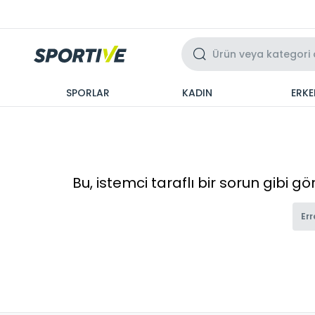
Üzeri 3 Taksit
SPORLAR
KADIN
ERKE
Bu, istemci taraflı bir sorun gibi g
Err