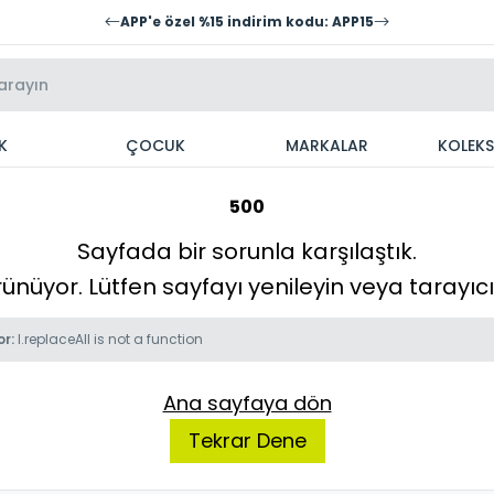
APP'e özel %15 indirim kodu: APP15
K
ÇOCUK
MARKALAR
KOLEK
500
Sayfada bir sorunla karşılaştık.
örünüyor. Lütfen sayfayı yenileyin veya tarayı
or:
l.replaceAll is not a function
Ana sayfaya dön
Tekrar Dene