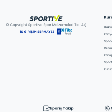
Kur
© Copyright Sportive Spor Malzemeleri Tic. A.Ş
Hakk
Kariy
Spons
Duyur
Kamp
Spor
Kuru
Sipariş Takip