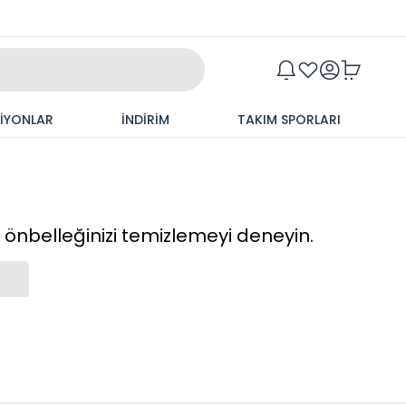
Maxim
SİYONLAR
İNDİRİM
TAKIM SPORLARI
cı önbelleğinizi temizlemeyi deneyin.