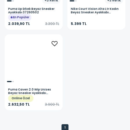
+
3
Renk
+
3
Renk
Puma
Up Erkek Beyaz Sneaker
Nike
Court Vision Alta Ltr Kadın
Ayakkabı 37260502
Beyaz Sneaker Ayakkabı
DM0113-100
En Popüler
2.039,90 TL
3.399 TL
5.399 TL
Puma
Caven 2.0 Wip Unisex
Beyaz Sneaker Ayakkabı
39233202
Online Özel
2.632,50 TL
3.900 TL
1