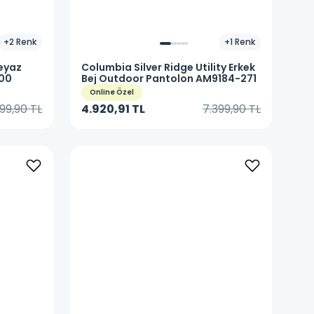
+
2
Renk
+
1
Renk
eyaz
Columbia
Silver Ridge Utility Erkek
100
Bej Outdoor Pantolon AM9184-271
Online Özel
299,90 TL
4.920,91 TL
7.399,90 TL