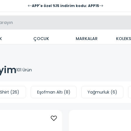
APP'e özel %15 indirim kodu: APP15
K
ÇOCUK
MARKALAR
KOLEK
iyim
101
Ürün
Shirt
(
26
)
Eşofman Altı
(
8
)
Yağmurluk
(
6
)