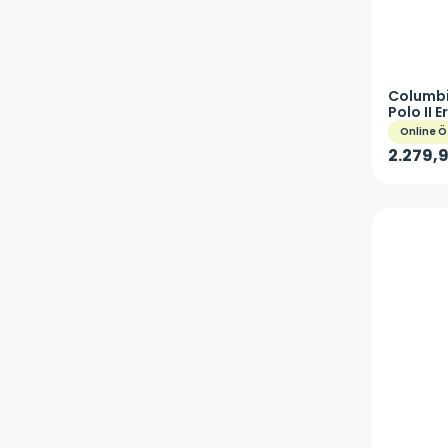
Columb
Polo II 
Yaka T-
Online Ö
2.279,9