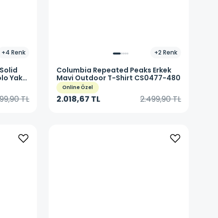
+
4
Renk
+
2
Renk
Solid
Columbia
Repeated Peaks Erkek
olo Yaka
Mavi Outdoor T-Shirt CS0477-480
Online Özel
999,90 TL
2.018,67 TL
2.499,90 TL