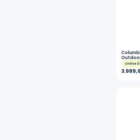
Columb
Outdoor
FM4923
Online Ö
3.989,9