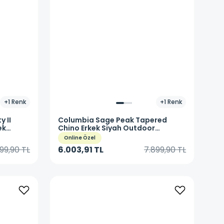
+
1
Renk
+
1
Renk
y II
Columbia
Sage Peak Tapered
ek
Chino Erkek Siyah Outdoor
Pantolon AO3590-010
Online Özel
99,90 TL
6.003,91 TL
7.899,90 TL