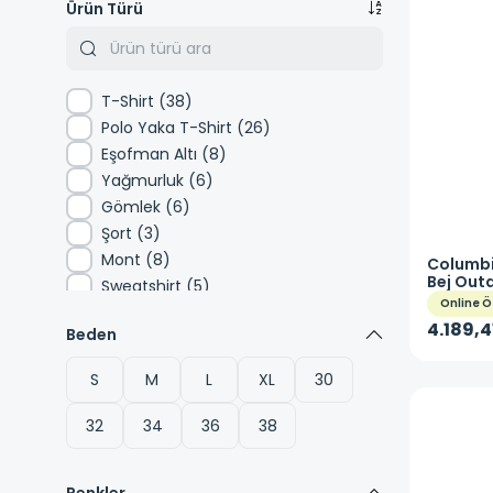
Ürün Türü
T-Shirt
(
38
)
Polo Yaka T-Shirt
(
26
)
Eşofman Altı
(
8
)
Yağmurluk
(
6
)
Gömlek
(
6
)
Şort
(
3
)
Mont
(
8
)
Columb
Bej Out
Sweatshirt
(
5
)
Online Ö
Polar
(
1
)
4.189,4
Beden
Softshell
(
1
)
S
M
L
XL
30
32
34
36
38