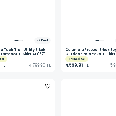
+
2
Renk
ia
Tech Trail Utility Erkek
Columbia
Freezer Erkek Be
t Outdoor T-Shirt AO1671-
Outdoor Polo Yaka T-Shirt
FM4923-100
zel
Online Özel
 TL
4.799,90 TL
4.559,91 TL
5.9