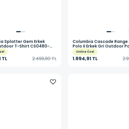
ia
Splatter Gem Erkek
Columbia
Cascade Range 
utdoor T-Shirt CS0480-
Polo II Erkek Gri Outdoor P
T-Shirt CS0214-019
zel
Online Özel
1 TL
2.499,90 TL
1.994,91 TL
2.