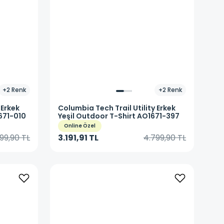
+
2
Renk
+
2
Renk
 Erkek
Columbia
Tech Trail Utility Erkek
671-010
Yeşil Outdoor T-Shirt AO1671-397
Online Özel
99,90 TL
3.191,91 TL
4.799,90 TL