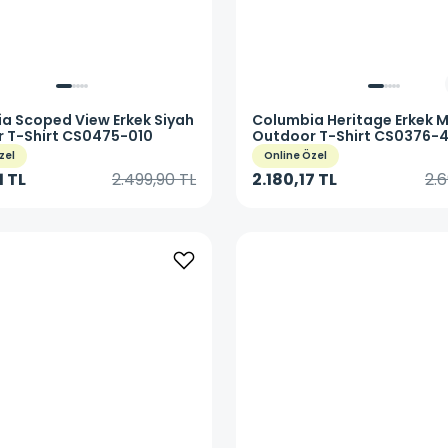
ia
Scoped View Erkek Siyah
Columbia
Heritage Erkek 
 T-Shirt CS0475-010
Outdoor T-Shirt CS0376-
zel
Online Özel
1 TL
2.499,90 TL
2.180,17 TL
2.6