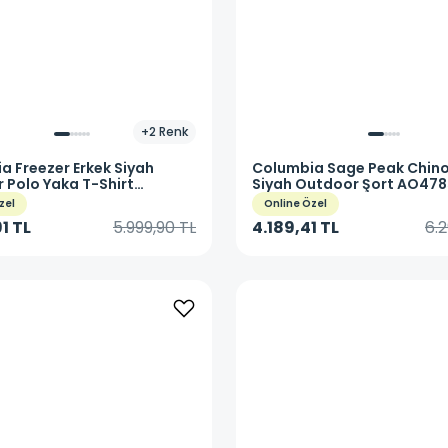
+
2
Renk
ia
Freezer Erkek Siyah
Columbia
Sage Peak Chino
 Polo Yaka T-Shirt
Siyah Outdoor Şort AO47
-011
zel
Online Özel
1 TL
5.999,90 TL
4.189,41 TL
6.2