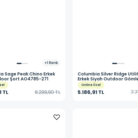
+
1
Renk
ia
Sage Peak Chino Erkek
Columbia
Silver Ridge Utilit
door Şort AO4785-271
Erkek Siyah Outdoor Göml
AM3465-010
zel
Online Özel
1 TL
6.299,90 TL
5.186,91 TL
7.7