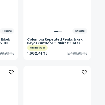
+
1
Renk
+
2
Renk
 Erkek
Columbia
Repeated Peaks Erkek
85-010
Beyaz Outdoor T-Shirt CS0477-
100
Online Özel
99,90 TL
1.662,41 TL
2.499,90 TL