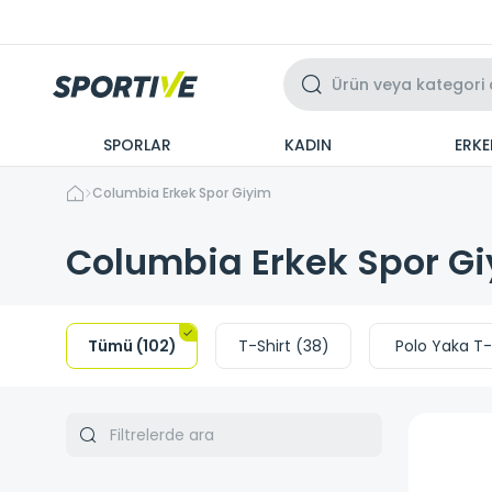
Üzeri 3 Taksit
SPORLAR
KADIN
ERKE
Columbia Erkek Spor Giyim
Columbia Erkek Spor G
Tümü
(
102
)
T-Shirt
(
38
)
Polo Yaka T-