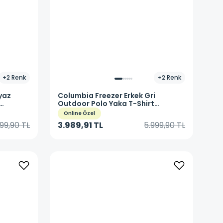
+
2
Renk
+
2
Renk
yaz
Columbia
Freezer Erkek Gri
Outdoor Polo Yaka T-Shirt
FM4923-019
Online Özel
99,90 TL
3.989,91 TL
5.999,90 TL