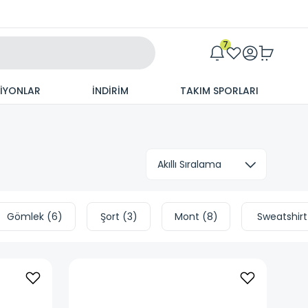
Maxim
7
SİYONLAR
İNDİRİM
TAKIM SPORLARI
Gömlek
(
6
)
Şort
(
3
)
Mont
(
8
)
Sweatshirt