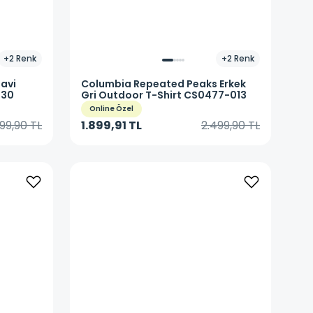
+
2
Renk
+
2
Renk
Mavi
Columbia
Repeated Peaks Erkek
430
Gri Outdoor T-Shirt CS0477-013
Online Özel
99,90 TL
1.899,91 TL
2.499,90 TL