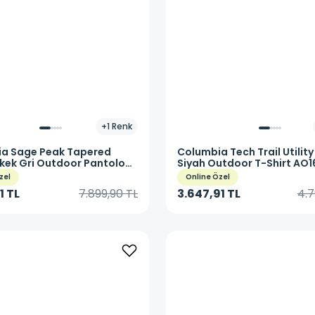
+
1
Renk
ia
Sage Peak Tapered
Columbia
Tech Trail Utility
rkek Gri Outdoor Pantolon
Siyah Outdoor T-Shirt AO1
-023
zel
Online Özel
1 TL
7.899,90 TL
3.647,91 TL
4.7