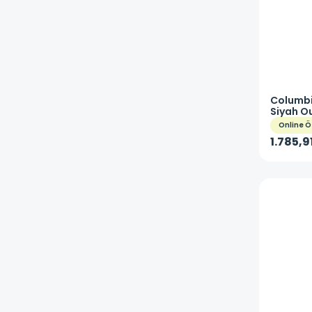
Columb
Siyah O
010
Online Ö
1.785,9