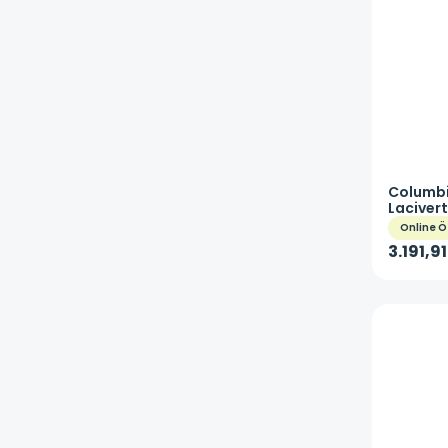
Columb
Laciver
465
Online Ö
3.191,91