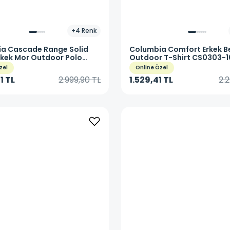
+
4
Renk
ia
Cascade Range Solid
Columbia
Comfort Erkek B
Erkek Mor Outdoor Polo
Outdoor T-Shirt CS0303-
Shirt CS0214-556
zel
Online Özel
1 TL
2.999,90 TL
1.529,41 TL
2.