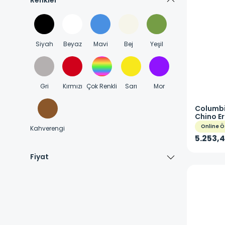
Renkler
Siyah
Beyaz
Mavi
Bej
Yeşil
Gri
Kırmızı
Çok Renkli
Sarı
Mor
Columb
Chino E
AO3590
Online Ö
Kahverengi
5.253,4
Fiyat