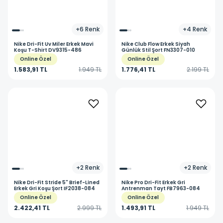
+
6
Renk
+
4
Renk
Nike
Dri-Fit Uv Miler Erkek Mavi
Nike
Club Flow Erkek Siyah
Koşu T-Shirt DV9315-486
Günlük Stil Şort FN3307-010
Online Özel
Online Özel
1.583,91 TL
1.949 TL
1.776,41 TL
2.199 TL
+
2
Renk
+
2
Renk
Nike
Dri-Fit Stride 5" Brief-Lined
Nike
Pro Dri-Fit Erkek Gri
Erkek Gri Koşu Şort IF2038-084
Antrenman Tayt FB7963-084
Online Özel
Online Özel
2.422,41 TL
2.999 TL
1.493,91 TL
1.949 TL