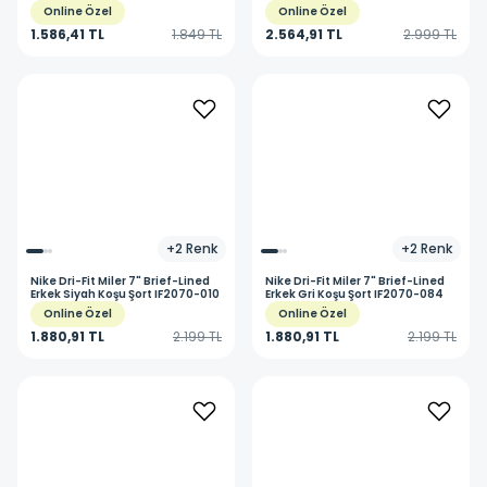
Tayt IQ6018-010
HJ4176-494
Online Özel
Online Özel
1.586,41 TL
1.849 TL
2.564,91 TL
2.999 TL
+
2
Renk
+
2
Renk
Nike
Dri-Fit Miler 7" Brief-Lined
Nike
Dri-Fit Miler 7" Brief-Lined
Erkek Siyah Koşu Şort IF2070-010
Erkek Gri Koşu Şort IF2070-084
Online Özel
Online Özel
1.880,91 TL
2.199 TL
1.880,91 TL
2.199 TL