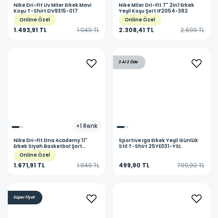
Nike
Dri-Fit Uv Miler Erkek Mavi
Nike
Miler Dri-Fit 7" 2in1 Erkek
Koşu T-Shirt DV9315-017
Yeşil Koşu Şort IF2054-382
Online Özel
Online Özel
1.493,91 TL
1.949 TL
2.308,41 TL
2.699 TL
3 Al 2 Öde
+
1
Renk
Nike
Dri-Fit Dna Academy 11"
Sportive
Iga Erkek Yeşil Günlük
Erkek Siyah Basketbol Şort
Stil T-Shirt 25YE031-YSL
IF1591-010
Online Özel
1.671,91 TL
1.949 TL
499,90 TL
799,90 TL
Süper Fiyat