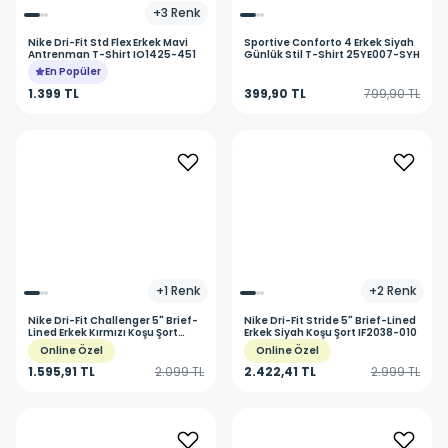
+
3
Renk
Nike
Dri-Fit Std Flex Erkek Mavi
Sportive
Conforto 4 Erkek Siyah
Antrenman T-Shirt IO1425-451
Günlük Stil T-Shirt 25YE007-SYH
En Popüler
1.399 TL
399,90 TL
799,90 TL
+
1
Renk
+
2
Renk
Nike
Dri-Fit Challenger 5" Brief-
Nike
Dri-Fit Stride 5" Brief-Lined
Lined Erkek Kırmızı Koşu Şort
Erkek Siyah Koşu Şort IF2038-010
DV9363-696
Online Özel
Online Özel
1.595,91 TL
2.099 TL
2.422,41 TL
2.999 TL