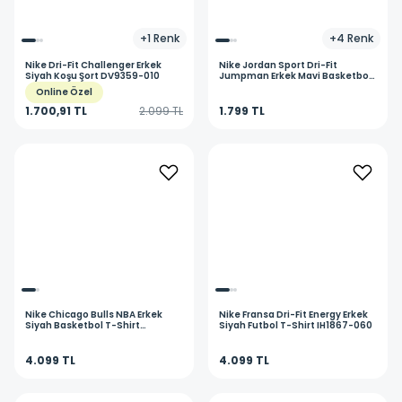
+
1
Renk
+
4
Renk
Nike
Dri-Fit Challenger Erkek
Nike
Jordan Sport Dri-Fit
Siyah Koşu Şort DV9359-010
Jumpman Erkek Mavi Basketbol
T-Shirt IB6757-410
Online Özel
1.700,91 TL
2.099 TL
1.799 TL
Nike
Chicago Bulls NBA Erkek
Nike
Fransa Dri-Fit Energy Erkek
Siyah Basketbol T-Shirt
Siyah Futbol T-Shirt IH1867-060
HV9749-010
4.099 TL
4.099 TL