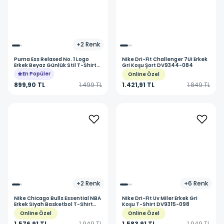
+
2
Renk
Puma
Ess Relaxed No. 1 Logo
Nike
Dri-Fit Challenger 7UI Erkek
Erkek Beyaz Günlük Stil T-Shirt
Gri Koşu Şort DV9344-084
68915302
En Popüler
Online Özel
899,90 TL
1.499 TL
1.421,91 TL
1.849 TL
+
2
Renk
+
6
Renk
Nike
Chicago Bulls Essential NBA
Nike
Dri-Fit Uv Miler Erkek Gri
Erkek Siyah Basketbol T-Shirt
Koşu T-Shirt DV9315-098
FJ0231-010
Online Özel
Online Özel
1.576,91 TL
1.949 TL
1.583,91 TL
1.949 TL