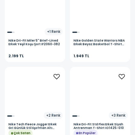
+
1
Renk
Nike
Dri-Fit Miler 5" Brief-Lined
Nike
Golden State Warriors NBA
Erkek Yeşil Koşu Şort IF2060-382
Erkek Beyaz Basketbol T-Shirt
DR6374-103
2.199 TL
1.949 TL
+
2
Renk
+
3
Renk
Nike
Tech Fleece Jogger Erkek
Nike
Dri-Fit Std Flex Erkek Siyah
Gri Günlük Stil Eşofman Altı
Antrenman T-Shirt IO1425-010
HV0959-063
Çok Satan
En Popüler