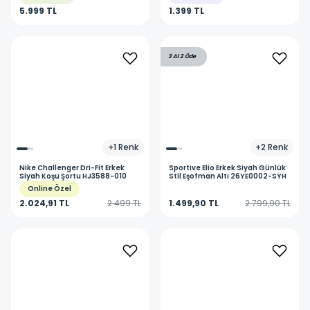
5.999 TL
1.399 TL
3 Al 2 Öde
+
1
Renk
+
2
Renk
Nike
Challenger Dri-Fit Erkek
Sportive
Elio Erkek Siyah Günlük
Siyah Koşu Şortu HJ3588-010
Stil Eşofman Altı 26YE0002-SYH
Online Özel
2.024,91 TL
2.499 TL
1.499,90 TL
2.799,90 TL