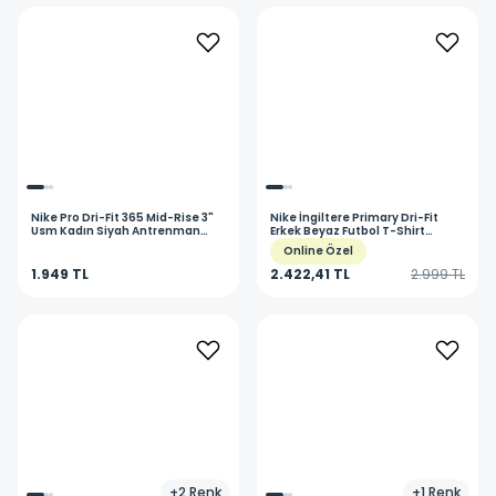
Nike
Pro Dri-Fit 365 Mid-Rise 3"
Nike
İngiltere Primary Dri-Fit
Usm Kadın Siyah Antrenman
Erkek Beyaz Futbol T-Shirt
Tayt IQ1037-010
IB6228-100
Online Özel
1.949 TL
2.422,41 TL
2.999 TL
+
2
Renk
+
1
Renk