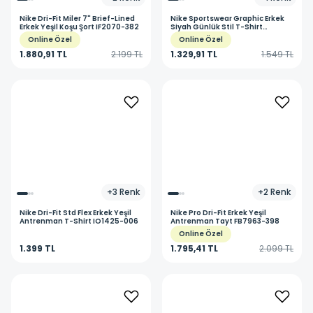
Nike
Dri-Fit Miler 7" Brief-Lined
Nike
Sportswear Graphic Erkek
Erkek Yeşil Koşu Şort IF2070-382
Siyah Günlük Stil T-Shirt
IQ0471-011
Online Özel
Online Özel
1.880,91 TL
2.199 TL
1.329,91 TL
1.549 TL
+
3
Renk
+
2
Renk
Nike
Dri-Fit Std Flex Erkek Yeşil
Nike
Pro Dri-Fit Erkek Yeşil
Antrenman T-Shirt IO1425-006
Antrenman Tayt FB7963-398
Online Özel
1.399 TL
1.795,41 TL
2.099 TL