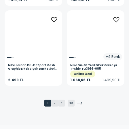
+
4
Renk
Nike
Jordan Dri-Fit Sport Mesh
Nike
Dri-Fit Trail Erkek Gri Koşu
Graphic Erkek Siyah Basketbol
T-Shirt FQ3914-085
Şort IF0872-010
Online Özel
2.499 TL
1.068,66 TL
1.499,90 TL
...
1
2
3
49