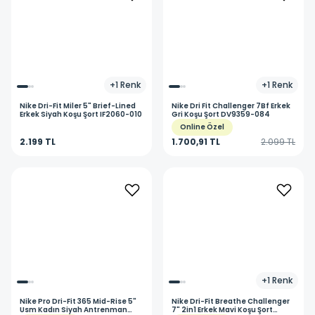
+
1
Renk
+
1
Renk
Nike
Dri-Fit Miler 5" Brief-Lined
Nike
Dri Fit Challenger 7Bf Erkek
Erkek Siyah Koşu Şort IF2060-010
Gri Koşu Şort DV9359-084
Online Özel
2.199 TL
1.700,91 TL
2.099 TL
+
1
Renk
Nike
Pro Dri-Fit 365 Mid-Rise 5"
Nike
Dri-Fit Breathe Challenger
Usm Kadın Siyah Antrenman
7" 2in1 Erkek Mavi Koşu Şort