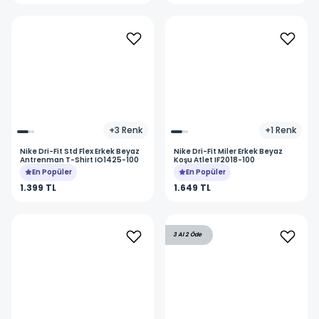
+
3
Renk
+
1
Renk
Nike
Dri-Fit Std Flex Erkek Beyaz
Nike
Dri-Fit Miler Erkek Beyaz
Antrenman T-Shirt IO1425-100
Koşu Atlet IF2018-100
En Popüler
En Popüler
1.399 TL
1.649 TL
3 Al 2 Öde