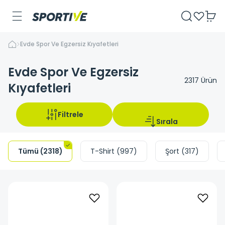
Evde Spor Ve Egzersiz Kıyafetleri
Evde Spor Ve Egzersiz
2317
Ürün
Kıyafetleri
Filtrele
Sırala
Tümü
(
2318
)
T-Shirt
(
997
)
Şort
(
317
)