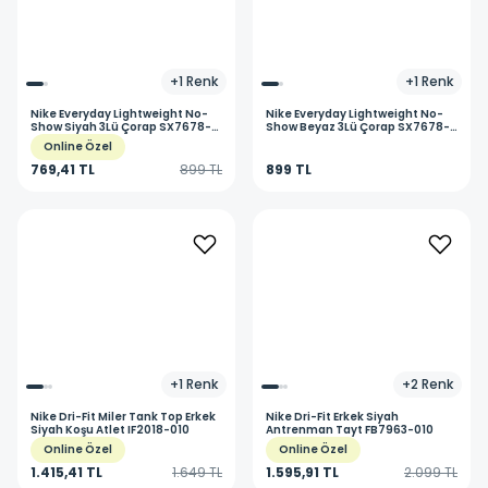
+
1
Renk
+
1
Renk
Nike
Everyday Lightweight No-
Nike
Everyday Lightweight No-
Show Siyah 3Lü Çorap SX7678-
Show Beyaz 3Lü Çorap SX7678-
010
100
Online Özel
769,41 TL
899 TL
899 TL
+
1
Renk
+
2
Renk
Nike
Dri-Fit Miler Tank Top Erkek
Nike
Dri-Fit Erkek Siyah
Siyah Koşu Atlet IF2018-010
Antrenman Tayt FB7963-010
Online Özel
Online Özel
1.415,41 TL
1.649 TL
1.595,91 TL
2.099 TL